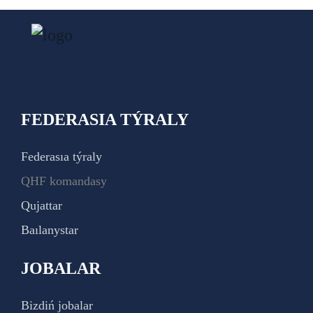
FEDERASIA TÝRALY
Federasıa týraly
QHF komandasy
Qujattar
Baılanystar
JOBALAR
Bizdiń jobalar