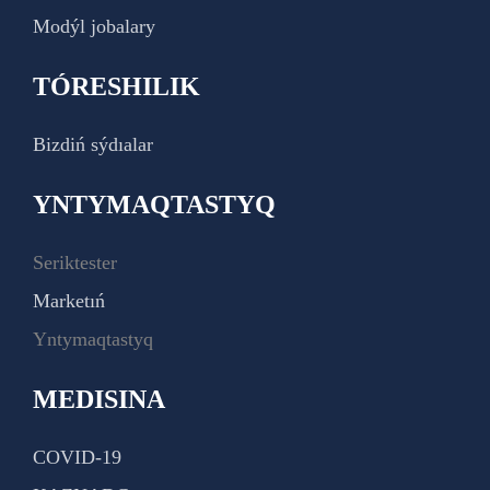
Modýl jobalary
TÓRESHILIK
Bizdiń sýdıalar
YNTYMAQTASTYQ
Seriktester
Marketıń
Yntymaqtastyq
MEDISINA
COVID-19