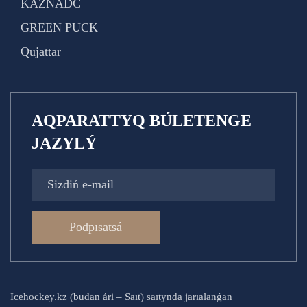
KAZNADC
GREEN PUCK
Qujattar
AQPARATTYQ BÚLETENGE
JAZYLÝ
Podpısatsá
Icehockey.kz (budan ári – Saıt) saıtynda jarıalanǵan