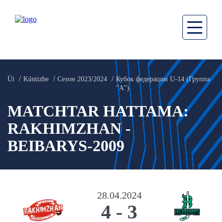
Üi
Kúntizbe
Сезон 2023/2024
Кубок федерации U-14 (Группа
"A")
MATCHTAR HATTAMA:
RAKHIMZHAN -
BEIBARYS-2009
28.04.2024
4
-
3