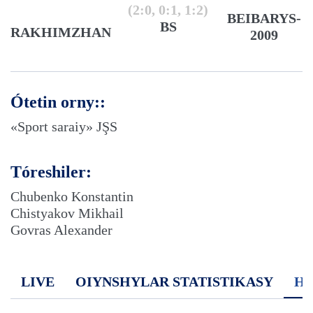
(2:0, 0:1, 1:2)
BEIBARYS-
BS
RAKHIMZHAN
2009
Ótetin orny::
«Sport saraiy» JŞS
Tóreshiler:
Chubenko Konstantin
Chistyakov Mikhail
Govras Alexander
LIVE
OIYNSHYLAR STATISTIKASY
H