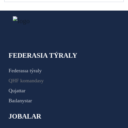
FEDERASIA TÝRALY
Federasıa týraly
QHF komandasy
Qujattar
Baılanystar
JOBALAR