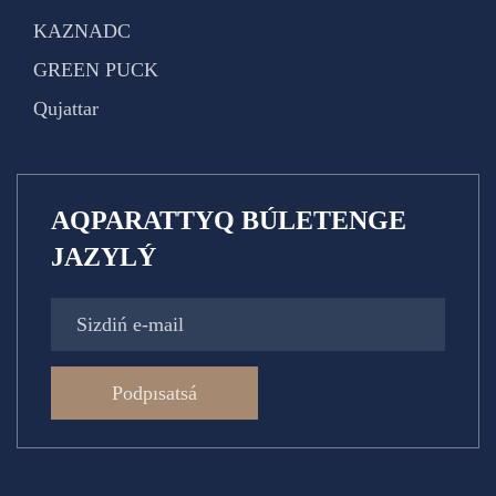
KAZNADC
GREEN PUCK
Qujattar
AQPARATTYQ BÚLETENGE
JAZYLÝ
Podpısatsá