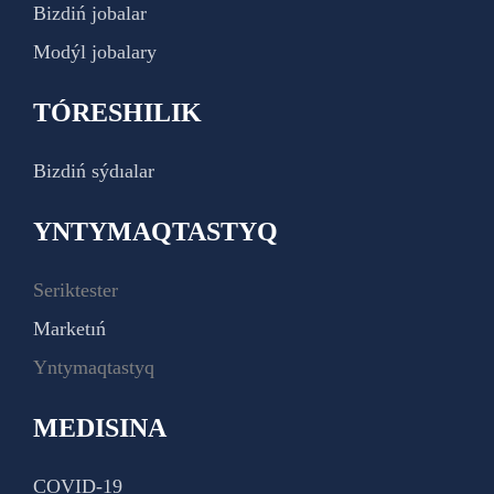
Bizdiń jobalar
Modýl jobalary
TÓRESHILIK
Bizdiń sýdıalar
YNTYMAQTASTYQ
Seriktester
Marketıń
Yntymaqtastyq
MEDISINA
COVID-19