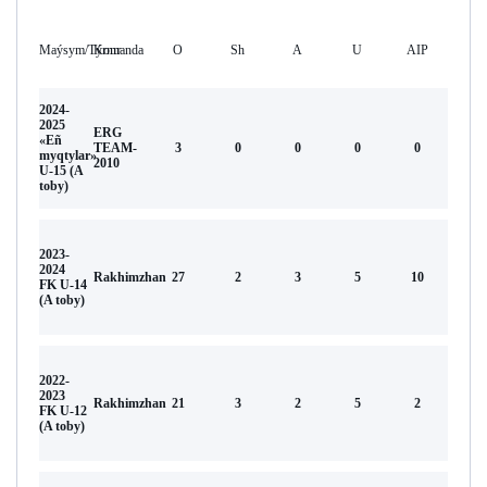
Maýsym/Týrnır
Komanda
O
Sh
А
U
AIP
2024-
2025
ERG
«Eñ
TEAM-
3
0
0
0
0
myqtylar»
2010
U-15 (A
toby)
2023-
2024
Rakhimzhan
27
2
3
5
10
FK U-14
(A toby)
2022-
2023
Rakhimzhan
21
3
2
5
2
FK U-12
(A toby)