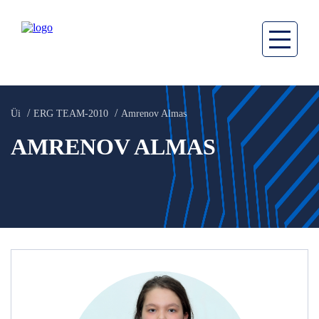
Üi
ERG TEAM-2010
Amrenov Almas
AMRENOV ALMAS