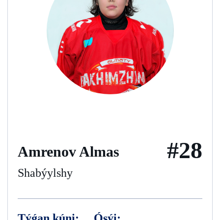
#28
Amrenov Almas
Shabýylshy
Týǵan kúni:
Ósýi: