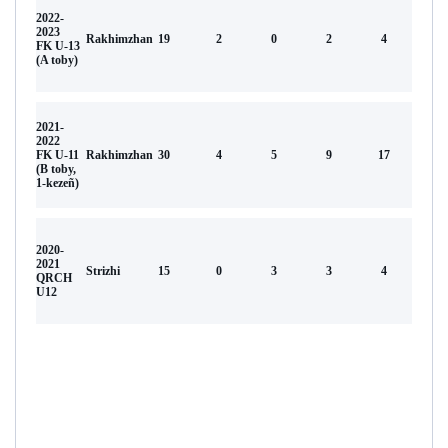
2022-
2023
Rakhimzhan
19
2
0
2
4
FK U-13
(A toby)
2021-
2022
FK U-11
Rakhimzhan
30
4
5
9
17
(В toby,
1-kezeñ)
2020-
2021
Strizhi
15
0
3
3
4
QRCH
U12