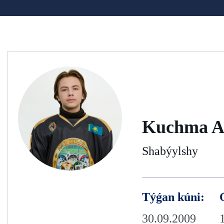
Kuchma A
Shabýylshy
Týǵan kúni:
30.09.2009