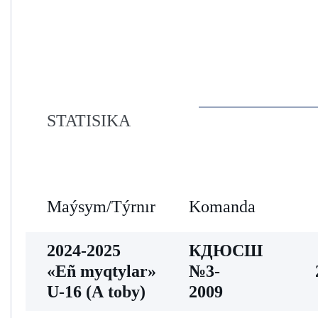
STATISIKA
Maýsym/Týrnır
Komanda
2024-2025
КДЮСШ
«Eñ myqtylar»
№3-
U-16 (А toby)
2009