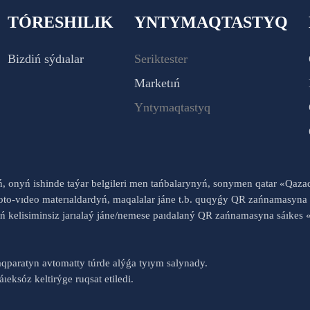
TÓRESHILIK
YNTYMAQTASTYQ
Bizdiń sýdıalar
Seriktester
Marketıń
Yntymaqtastyq
yń, onyń ishinde taýar belgileri men tańbalarynyń, sonymen qatar «Qaz
to-vıdeo materıaldardyń, maqalalar jáne t.b. quqyǵy QR zańnamasyna 
nyń kelisiminsiz jarıalaý jáne/nemese paıdalaný QR zańnamasyna sáık
qparatyn avtomatty túrde alýǵa tyıym salynady.
ıeksóz keltirýge ruqsat etiledi.