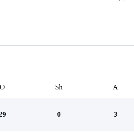
O
Sh
А
29
0
3