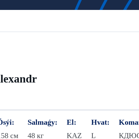
lexandr
Ósýi:
Salmaǵy:
El:
Hvat:
Koma
158 см
48 кг
KAZ
L
КДЮС