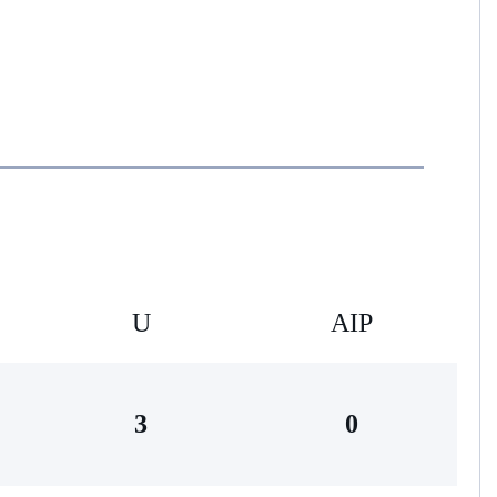
U
AIP
3
0