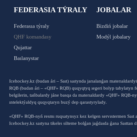
FEDERASIA TÝRALY
JOBALAR
Federasıa týraly
Bizdiń jobalar
QHF komandasy
Modýl jobalary
Qujattar
Baılanystar
Icehockey.kz (budan ári – Saıt) saıtynda jarıalanǵan materıaldard
RQB (budan ári – «QHF» RQB) quqyqtyq ıegeri bolyp tabylatyn fo
belgilerin, tańbalardy jáne basqa da materıaldardy «QHF» RQB-
ıntelektýaldyq quqyqtaryn buzý dep qarastyrylady.
«QHF» RQB-nyń resmı ruqsatynsyz kez kelgen servıstermen Saıt a
Icehockey.kz saıtyna tikeleı silteme bolǵan jaǵdaıda ǵana Saıttan dá