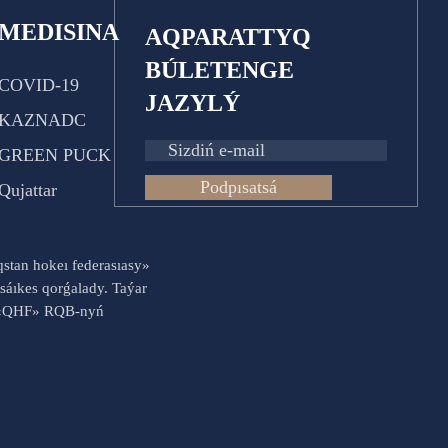
MEDISINA
AQPARATTYQ
BÚLETENGE
COVID-19
JAZYLÝ
KAZNADC
GREEN PUCK
Podpısatsá
Qujattar
aqstan hokeı federasıasy»
sáıkes qorǵalady. Taýar
es «QHF» RQB-nyń