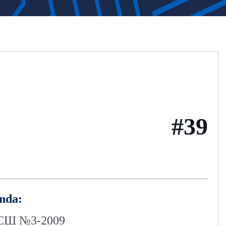
#39
nda:
Ш №3-2009