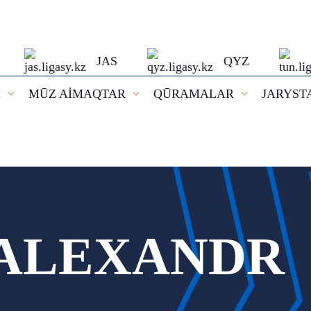
JAS
QYZ
I
MŪZ AİMAQTAR
QŪRAMALAR
JARYST
ALEXANDR