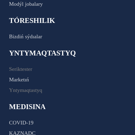
Modýl jobalary
TÓRESHILIK
Bizdiń sýdıalar
YNTYMAQTASTYQ
Seriktester
Marketıń
Yntymaqtastyq
MEDISINA
COVID-19
KAZNADC