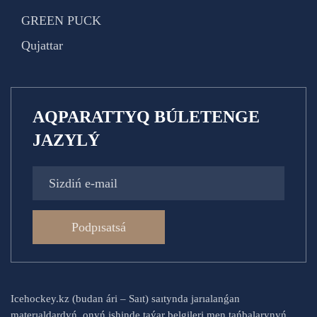
GREEN PUCK
Qujattar
AQPARATTYQ BÚLETENGE
JAZYLÝ
Podpısatsá
Icehockey.kz (budan ári – Saıt) saıtynda jarıalanǵan
materıaldardyń, onyń ishinde taýar belgileri men tańbalarynyń,