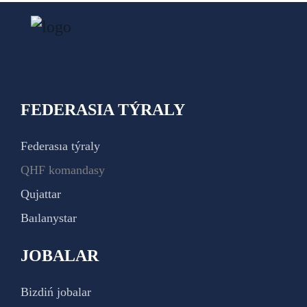
FEDERASIA TÝRALY
Federasıa týraly
QHF komandasy
Qujattar
Baılanystar
JOBALAR
Bizdiń jobalar