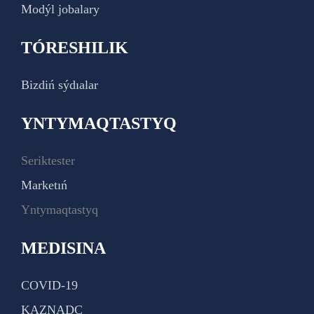
Modýl jobalary
TÓRESHILIK
Bizdiń sýdıalar
YNTYMAQTASTYQ
Seriktester
Marketıń
Yntymaqtastyq
MEDISINA
COVID-19
KAZNADC