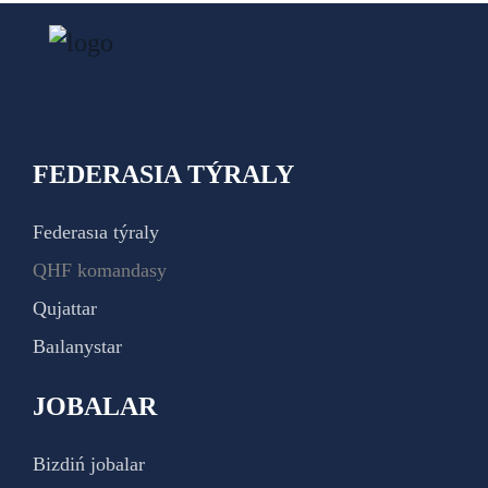
FEDERASIA TÝRALY
Federasıa týraly
QHF komandasy
Qujattar
Baılanystar
JOBALAR
Bizdiń jobalar