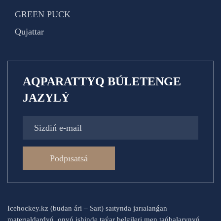
GREEN PUCK
Qujattar
AQPARATTYQ BÚLETENGE
JAZYLÝ
Podpısatsá
Icehockey.kz (budan ári – Saıt) saıtynda jarıalanǵan
materıaldardyń, onyń ishinde taýar belgileri men tańbalarynyń,