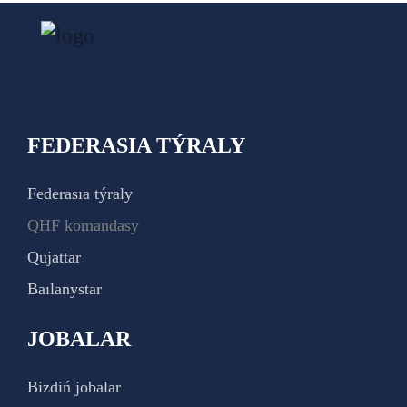
FEDERASIA TÝRALY
Federasıa týraly
QHF komandasy
Qujattar
Baılanystar
JOBALAR
Bizdiń jobalar