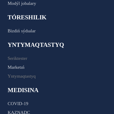
Modýl jobalary
TÓRESHILIK
Bizdiń sýdıalar
YNTYMAQTASTYQ
Seriktester
Marketıń
Yntymaqtastyq
MEDISINA
COVID-19
KAZNADC