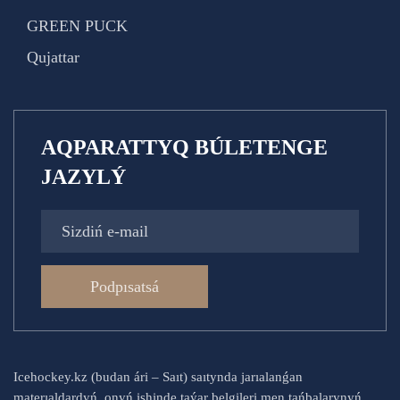
GREEN PUCK
Qujattar
AQPARATTYQ BÚLETENGE
JAZYLÝ
Podpısatsá
Icehockey.kz (budan ári – Saıt) saıtynda jarıalanǵan
materıaldardyń, onyń ishinde taýar belgileri men tańbalarynyń,