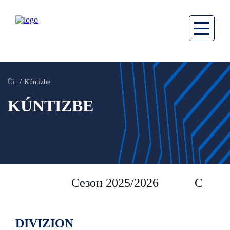
Üi
Kúntizbe
KÚNTIZBE
Сезон 2025/2026
Сезон 
DIVIZION