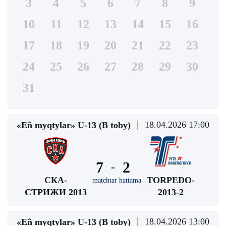
3
4
5
6
7
8
9
10
11
12
13
14
15
16
17
18
19
20
21
22
23
24
25
26
27
28
29
30
31
18.04.2026 17:00
«Eñ myqtylar» U-13 (В toby)
7
2
-
СКА-
TORPEDO-
matchtar hattama
СТРИЖИ 2013
2013-2
18.04.2026 13:00
«Eñ myqtylar» U-13 (В toby)