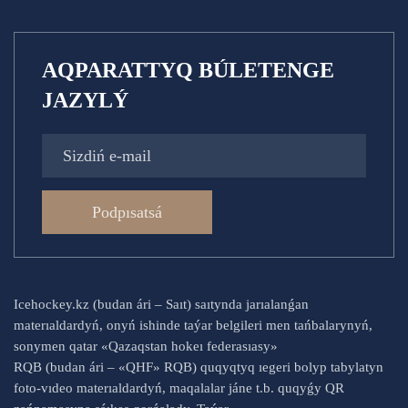
AQPARATTYQ BÚLETENGE
JAZYLÝ
Podpısatsá
Icehockey.kz (budan ári – Saıt) saıtynda jarıalanǵan
materıaldardyń, onyń ishinde taýar belgileri men tańbalarynyń,
sonymen qatar «Qazaqstan hokeı federasıasy»
RQB (budan ári – «QHF» RQB) quqyqtyq ıegeri bolyp tabylatyn
foto-vıdeo materıaldardyń, maqalalar jáne t.b. quqyǵy QR