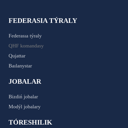
FEDERASIA TÝRALY
Federasıa týraly
QHF komandasy
Qujattar
Baılanystar
JOBALAR
Bizdiń jobalar
Modýl jobalary
TÓRESHILIK