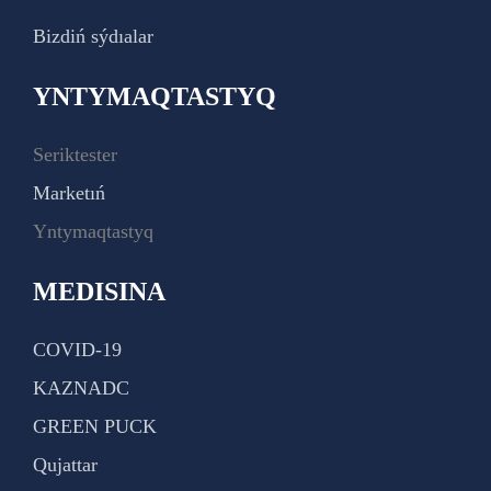
Bizdiń sýdıalar
YNTYMAQTASTYQ
Seriktester
Marketıń
Yntymaqtastyq
MEDISINA
COVID-19
KAZNADC
GREEN PUCK
Qujattar