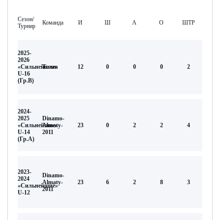
Сезон/
Команда
И
Ш
А
О
ШТР
Турнир
2025-
2026
«Сильнейшие»
Turan
12
0
0
0
2
U-16
(Гр.В)
2024-
2025
Dinamo-
«Сильнейшие»
Almaty-
23
0
2
2
4
U-14
2011
(Гр.А)
2023-
Dinamo-
2024
Almaty-
23
6
2
8
3
«Сильнейшие»
2011
U-12