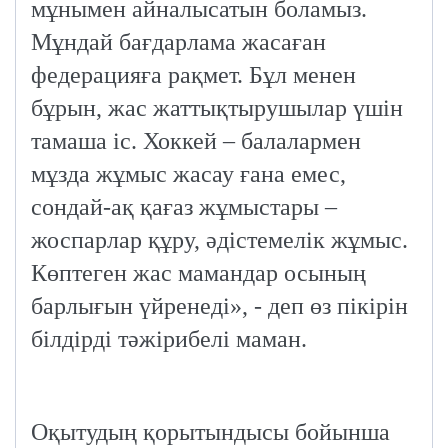
мұнымен айналысатын боламыз.
Мұндай бағдарлама жасаған
федерацияға рақмет. Бұл менен
бұрын, жас жаттықтырушылар үшін
тамаша іс. Хоккей – балалармен
мұзда жұмыс жасау ғана емес,
сондай-ақ қағаз жұмыстары –
жоспарлар құру, әдістемелік жұмыс.
Көптеген жас мамандар осының
барлығын үйренеді», - деп өз пікірін
білдірді тәжірибелі маман.
Оқытудың қорытындысы бойынша