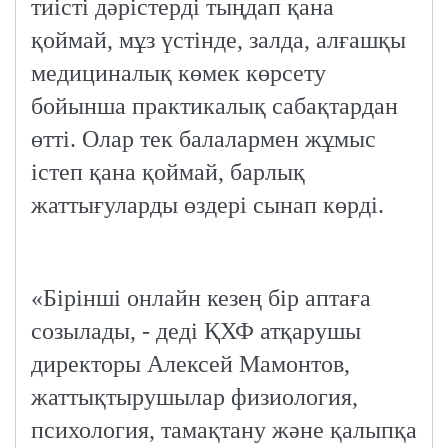
тиісті дәрістерді тыңдап қана
қоймай, мұз үстінде, залда, алғашқы
медициналық көмек көрсету
бойынша практикалық сабақтардан
өтті. Олар тек балалармен жұмыс
істеп қана қоймай, барлық
жаттығуларды өздері сынап көрді.
«Бірінші онлайн кезең бір аптаға
созылады, - деді ҚХФ атқарушы
директоры Алексей Мамонтов,
жаттықтырушылар физиология,
психология, тамақтану және қалыпқа