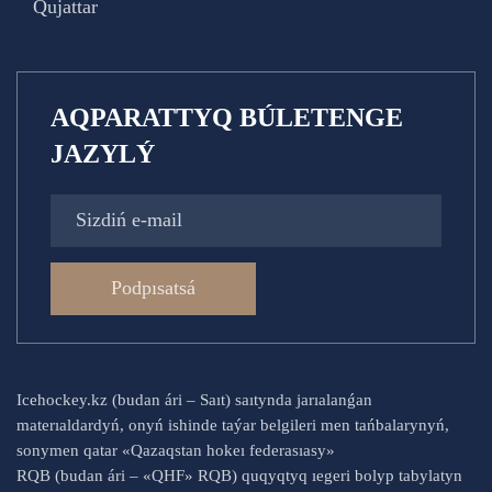
Qujattar
AQPARATTYQ BÚLETENGE
JAZYLÝ
Podpısatsá
Icehockey.kz (budan ári – Saıt) saıtynda jarıalanǵan
materıaldardyń, onyń ishinde taýar belgileri men tańbalarynyń,
sonymen qatar «Qazaqstan hokeı federasıasy»
RQB (budan ári – «QHF» RQB) quqyqtyq ıegeri bolyp tabylatyn