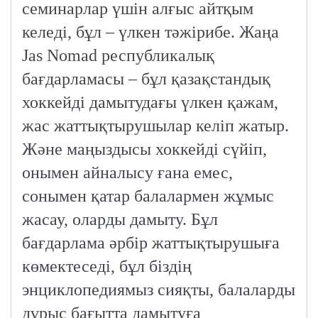
семинарлар үшін алғыс айтқым
келеді, бұл – үлкен тәжірибе. Жаңа
Jas Nomad республикалық
бағдарламасы – бұл қазақстандық
хоккейді дамытудағы үлкен қажам,
жас жаттықтырушылар келіп жатыр.
Және маңыздысы хоккейді сүйіп,
онымен айналысу ғана емес,
сонымен қатар балалармен жұмыс
жасау, оларды дамыту. Бұл
бағдарлама әрбір жаттықтырушыға
көмектеседі, бұл біздің
энциклопедиямыз сияқты, балаларды
дұрыс бағытта дамытуға