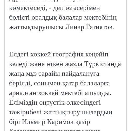
көмектеседі, - деп өз әсерімен
бөлісті оралдық балалар мектебінің
жаттықтырушысы Линар Гатиятов.
Елдегі хоккей география кеңейіп
келеді және өткен жазда Түркістанда
жаңа мұз сарайы пайдалануға
берілді, сонымен қатар балаларға
арналған хоккей мектебі ашылды.
Еліміздің оңтүстік өлкесіндегі
тәжірибелі жаттықтырушылардың
бірі Ильмир Каримов қазір