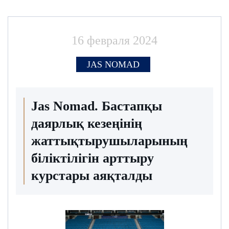
16 февраля 2024
JAS NOMAD
Jas Nomad. Бастапқы
даярлық кезеңінің
жаттықтырушыларының
біліктілігін арттыру
курстары аяқталды