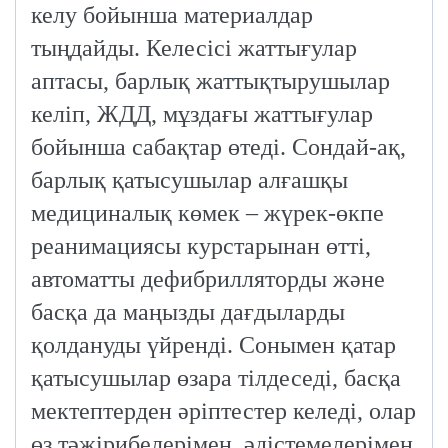
келу бойынша материалдар
тыңдайды. Келесісі жаттығулар
аптасы, барлық жаттықтырушылар
келіп, ЖДД, мұздағы жаттығулар
бойынша сабақтар өтеді. Сондай-ақ,
барлық қатысушылар алғашқы
медициналық көмек – жүрек-өкпе
реанимациясы курстарынан өтті,
автоматты дефибрилляторды және
басқа да маңызды дағдыларды
қолдануды үйренді. Сонымен қатар
қатысушылар өзара тілдеседі, басқа
мектептерден әріптестер келеді, олар
өз тәжірибелерімен, әдістемелерімен