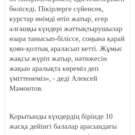
бөліседі. Пікірлерге сүйенсек,
курстар өнімді өтіп жатыр, егер
алғашқы күндері жаттықтырушылар
өзара танысып-біліссе, соңына қарай
қоян-қолтық араласып кетті. Жұмыс
жақсы жүріп жатыр, нәтижесін
жақын аралықта көреміз деп
үміттенеміз», - деді Алексей
Мамонтов.
Қорытынды күндердің бірінде 10
жасқа дейінгі балалар арасындағы