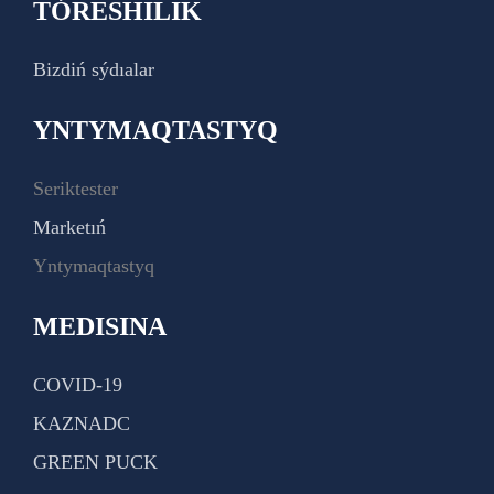
TÓRESHILIK
Bizdiń sýdıalar
YNTYMAQTASTYQ
Seriktester
Marketıń
Yntymaqtastyq
MEDISINA
COVID-19
KAZNADC
GREEN PUCK