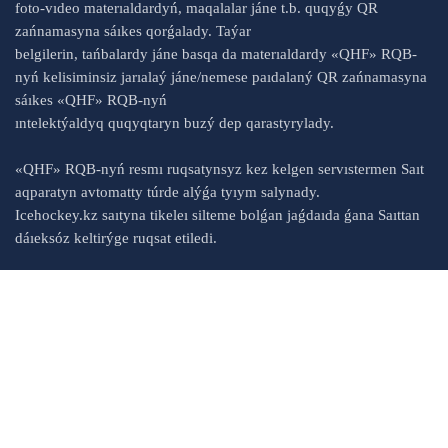
foto-vıdeo materıaldardyń, maqalalar jáne t.b. quqyǵy QR
zańnamasyna sáıkes qorǵalady. Taýar
belgilerin, tańbalardy jáne basqa da materıaldardy «QHF» RQB-
nyń kelisiminsiz jarıalaý jáne/nemese paıdalaný QR zańnamasyna
sáıkes «QHF» RQB-nyń
ıntelektýaldyq quqyqtaryn buzý dep qarastyrylady.
«QHF» RQB-nyń resmı ruqsatynsyz kez kelgen servıstermen Saıt
aqparatyn avtomatty túrde alýǵa tyıym salynady.
Icehockey.kz saıtyna tikeleı silteme bolǵan jaǵdaıda ǵana Saıttan
dáıeksóz keltirýge ruqsat etiledi.