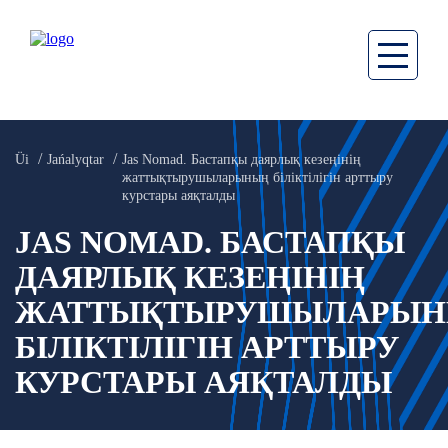
Üi
Jańalyqtar
Jas Nomad. Бастапқы даярлық кезеңінің
жаттықтырушыларының біліктілігін арттыру
курстары аяқталды
JAS NOMAD. БАСТАПҚЫ
ДАЯРЛЫҚ КЕЗЕҢІНІҢ
ЖАТТЫҚТЫРУШЫЛАРЫ
БІЛІКТІЛІГІН АРТТЫРУ
КУРСТАРЫ АЯҚТАЛДЫ