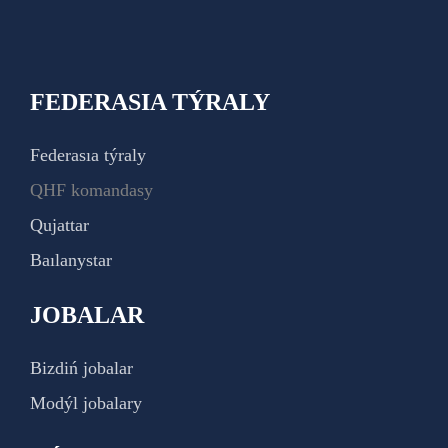
FEDERASIA TÝRALY
Federasıa týraly
QHF komandasy
Qujattar
Baılanystar
JOBALAR
Bizdiń jobalar
Modýl jobalary