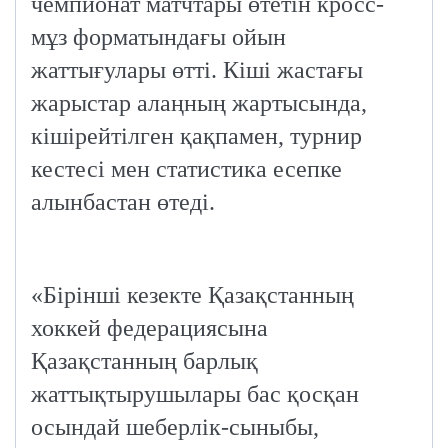
чемпионат матчтары өтетін кросс-
мұз форматындағы ойын
жаттығулары өтті. Кіші жастағы
жарыстар алаңның жартысында,
кішірейтілген қақпамен, турнир
кестесі мен статистика есепке
алынбастан өтеді.
«Бірінші кезекте Қазақстанның
хоккей федерациясына
Қазақстанның барлық
жаттықтырушылары бас қосқан
осындай шеберлік-сыныбы,