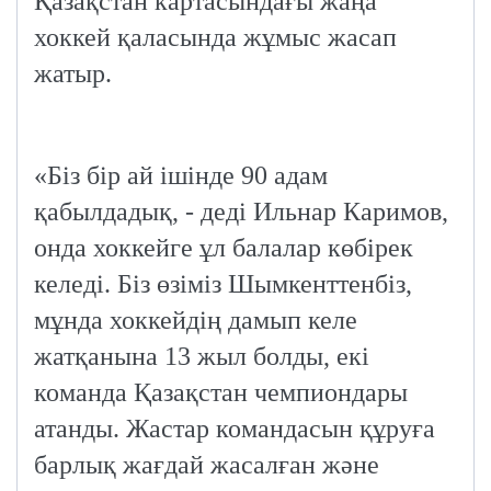
Қазақстан картасындағы жаңа
хоккей қаласында жұмыс жасап
жатыр.
«Біз бір ай ішінде 90 адам
қабылдадық, - деді Ильнар Каримов,
онда хоккейге ұл балалар көбірек
келеді. Біз өзіміз Шымкенттенбіз,
мұнда хоккейдің дамып келе
жатқанына 13 жыл болды, екі
команда Қазақстан чемпиондары
атанды. Жастар командасын құруға
барлық жағдай жасалған және