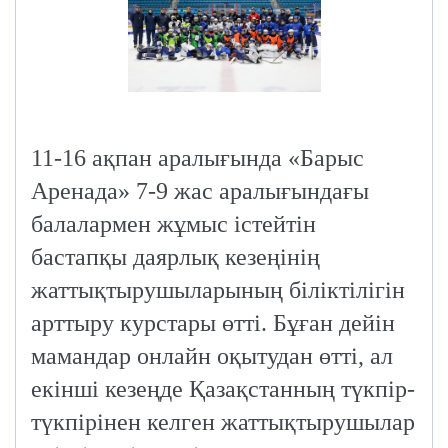
11-16 ақпан аралығында «Барыс
Аренада» 7-9 жас аралығындағы
балалармен жұмыс істейтін
бастапқы даярлық кезеңінің
жаттықтырушыларының біліктілігін
арттыру курстары өтті. Бұған дейін
мамандар онлайн оқытудан өтті, ал
екінші кезеңде Қазақстанның түкпір-
түкпірінен келген жаттықтырушылар