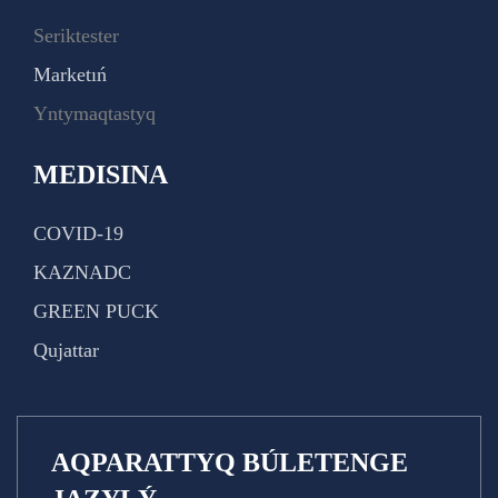
Seriktester
Marketıń
Yntymaqtastyq
MEDISINA
COVID-19
KAZNADC
GREEN PUCK
Qujattar
AQPARATTYQ BÚLETENGE