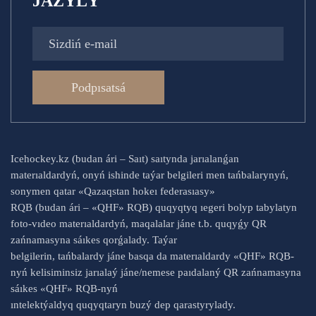
JAZYLÝ
Podpısatsá
Icehockey.kz (budan ári – Saıt) saıtynda jarıalanǵan
materıaldardyń, onyń ishinde taýar belgileri men tańbalarynyń,
sonymen qatar «Qazaqstan hokeı federasıasy»
RQB (budan ári – «QHF» RQB) quqyqtyq ıegeri bolyp tabylatyn
foto-vıdeo materıaldardyń, maqalalar jáne t.b. quqyǵy QR
zańnamasyna sáıkes qorǵalady. Taýar
belgilerin, tańbalardy jáne basqa da materıaldardy «QHF» RQB-
nyń kelisiminsiz jarıalaý jáne/nemese paıdalaný QR zańnamasyna
sáıkes «QHF» RQB-nyń
ıntelektýaldyq quqyqtaryn buzý dep qarastyrylady.