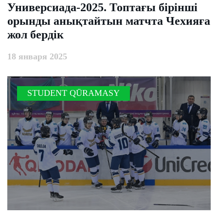
Универсиада-2025. Топтағы бірінші
орынды анықтайтын матчта Чехияға
жол бердік
18 января 2025
STUDENT QŪRAMASY