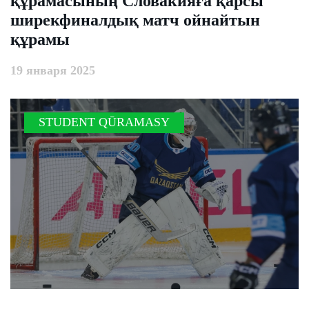
құрамасының Словакияға қарсы
ширекфиналдық матч ойнайтын
құрамы
19 января 2025
STUDENT QŪRAMASY