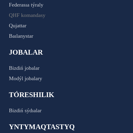
Federasıa týraly
QHF komandasy
Qujattar
Baılanystar
JOBALAR
Bizdiń jobalar
Modýl jobalary
TÓRESHILIK
Bizdiń sýdıalar
YNTYMAQTASTYQ