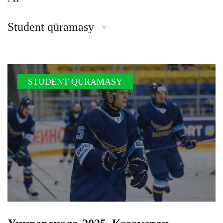
Student qūramasy
STUDENT QŪRAMASY