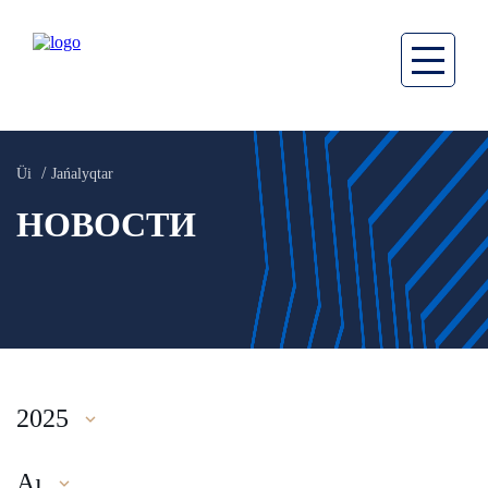
Üi
Jańalyqtar
НОВОСТИ
2025
Aı