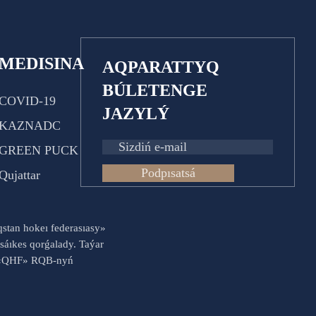
MEDISINA
AQPARATTYQ
BÚLETENGE
COVID-19
JAZYLÝ
KAZNADC
GREEN PUCK
Podpısatsá
Qujattar
aqstan hokeı federasıasy»
sáıkes qorǵalady. Taýar
es «QHF» RQB-nyń