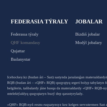
FEDERASIA TÝRALY
JOBALAR
Federasıa týraly
Bizdiń jobalar
QHF komandasy
Modýl jobalary
Qujattar
Baılanystar
Icehockey.kz (budan ári – Saıt) saıtynda jarıalanǵan materıaldard
RQB (budan ári – «QHF» RQB) quqyqtyq ıegeri bolyp tabylatyn fo
belgilerin, tańbalardy jáne basqa da materıaldardy «QHF» RQB-
ıntelektýaldyq quqyqtaryn buzý dep qarastyrylady.
«QHF» RQB-nyń resmı ruqsatynsyz kez kelgen servıstermen Saıt a