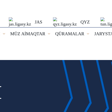
JAS
QYZ
I
MŪZ AİMAQTAR
QŪRAMALAR
JARYST
И