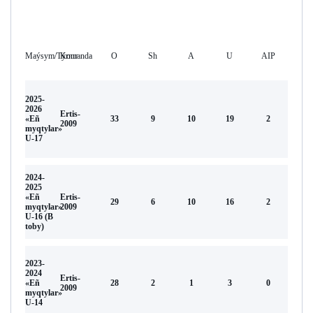
Maýsym/Týrnır
Komanda
O
Sh
А
U
AIP
2025-
2026
Ertis-
«Eñ
33
9
10
19
2
2009
myqtylar»
U-17
2024-
2025
«Eñ
Ertis-
29
6
10
16
2
myqtylar»
2009
U-16 (В
toby)
2023-
2024
Ertis-
«Eñ
28
2
1
3
0
2009
myqtylar»
U-14