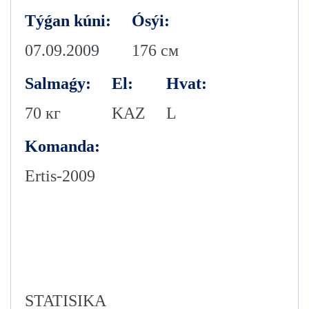
Týǵan kúni:
Ósýi:
07.09.2009
176 см
Salmaǵy:
El:
Hvat:
70 кг
KAZ
L
Komanda:
Ertis-2009
STATISIKA