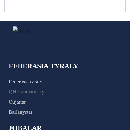
FEDERASIA TÝRALY
Federasıa týraly
QHF komandasy
Qujattar
Baılanystar
JOBALAR