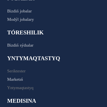
Bizdiń jobalar
Modýl jobalary
TÓRESHILIK
Bizdiń sýdıalar
YNTYMAQTASTYQ
Seriktester
Marketıń
Yntymaqtastyq
MEDISINA