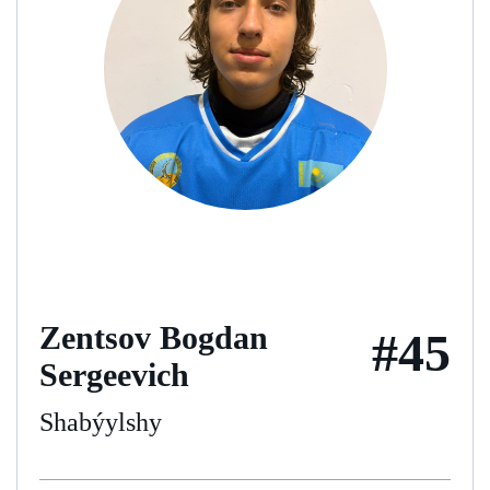
Zentsov Bogdan
#45
Sergeevich
Shabýylshy