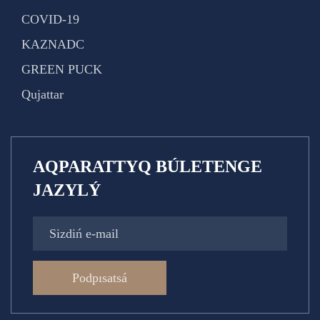
COVID-19
KAZNADC
GREEN PUCK
Qujattar
AQPARATTYQ BÚLETENGE
JAZYLÝ
Podpısatsá