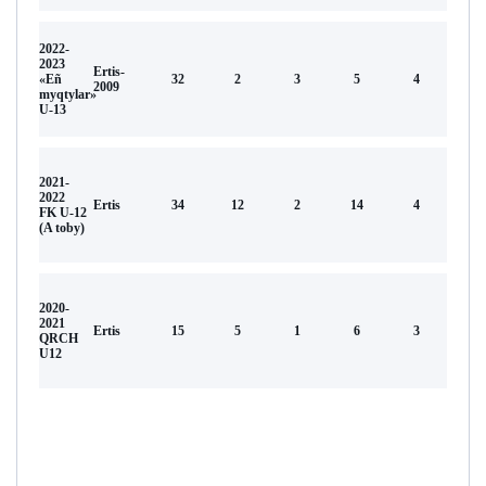
2022-
2023
Ertis-
«Eñ
32
2
3
5
4
2009
myqtylar»
U-13
2021-
2022
Ertis
34
12
2
14
4
FK U-12
(A toby)
2020-
2021
Ertis
15
5
1
6
3
QRCH
U12