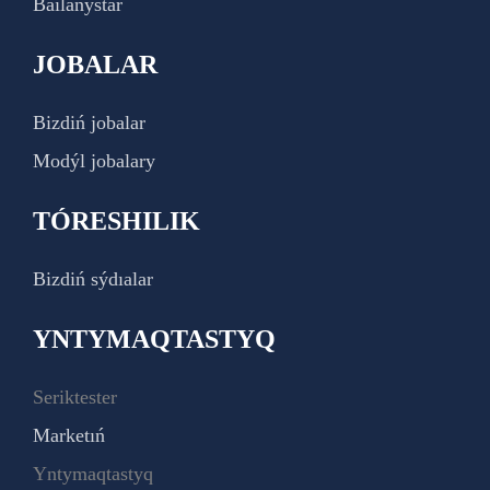
Baılanystar
JOBALAR
Bizdiń jobalar
Modýl jobalary
TÓRESHILIK
Bizdiń sýdıalar
YNTYMAQTASTYQ
Seriktester
Marketıń
Yntymaqtastyq