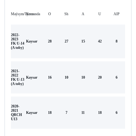
Maýsym/Týrnır
Komanda
O
Sh
А
U
AIP
2022-
2023
Kaysar
28
27
15
42
8
FK U-14
(A toby)
2021-
2022
Kaysar
16
10
10
20
6
FK U-13
(A toby)
2020-
2021
Kaysar
18
7
11
18
6
QRCH
U13