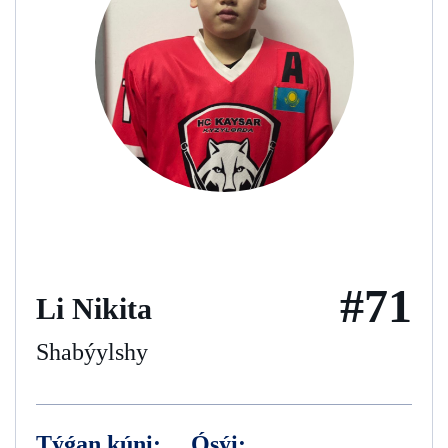
#71
Li Nikita
Shabýylshy
Týǵan kúni:
Ósýi: