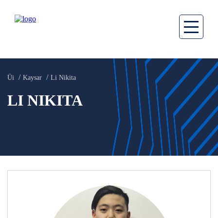
Üi
Kaysar
Li Nikita
LI NIKITA