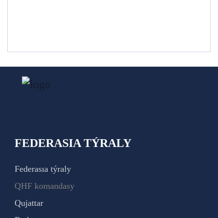
FEDERASIA TÝRALY
Federasıa týraly
QHF komandasy
Qujattar