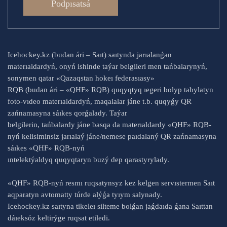
Podpısatsá
Icehockey.kz (budan ári – Saıt) saıtynda jarıalanǵan
materıaldardyń, onyń ishinde taýar belgileri men tańbalarynyń,
sonymen qatar «Qazaqstan hokeı federasıasy»
RQB (budan ári – «QHF» RQB) quqyqtyq ıegeri bolyp tabylatyn
foto-vıdeo materıaldardyń, maqalalar jáne t.b. quqyǵy QR
zańnamasyna sáıkes qorǵalady. Taýar
belgilerin, tańbalardy jáne basqa da materıaldardy «QHF» RQB-
nyń kelisiminsiz jarıalaý jáne/nemese paıdalaný QR zańnamasyna
sáıkes «QHF» RQB-nyń
ıntelektýaldyq quqyqtaryn buzý dep qarastyrylady.
«QHF» RQB-nyń resmı ruqsatynsyz kez kelgen servıstermen Saıt
aqparatyn avtomatty túrde alýǵa tyıym salynady.
Icehockey.kz saıtyna tikeleı silteme bolǵan jaǵdaıda ǵana Saıttan
dáıeksóz keltirýge ruqsat etiledi.