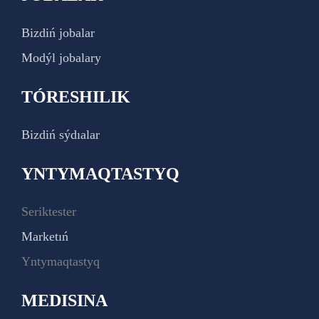
Bizdiń jobalar
Modýl jobalary
TÓRESHILIK
Bizdiń sýdıalar
YNTYMAQTASTYQ
Seriktester
Marketıń
Yntymaqtastyq
MEDISINA