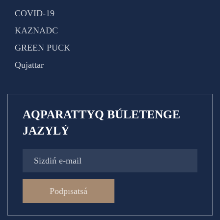
COVID-19
KAZNADC
GREEN PUCK
Qujattar
AQPARATTYQ BÚLETENGE
JAZYLÝ
Podpısatsá