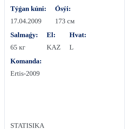
Týǵan kúni:
Ósýi:
17.04.2009
173 см
Salmaǵy:
El:
Hvat:
65 кг
KAZ
L
Komanda:
Ertis-2009
STATISIKA