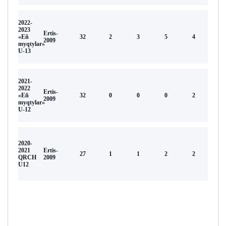
2022-
2023
Ertis-
«Eñ
32
2
3
5
4
2009
myqtylar»
U-13
2021-
2022
Ertis-
«Eñ
32
0
0
0
2
2009
myqtylar»
U-12
2020-
2021
Ertis-
27
1
1
2
2
QRCH
2009
U12