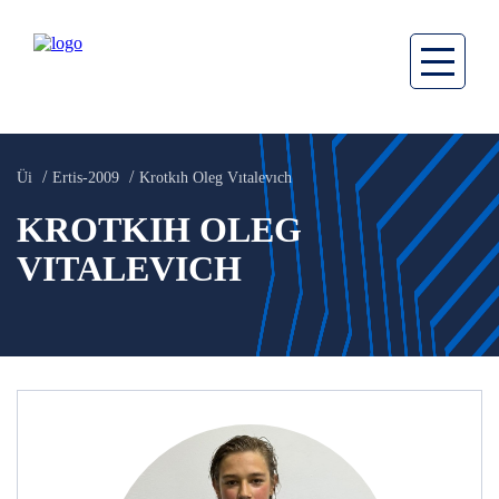
Üi
Ertis-2009
Krotkıh Oleg Vıtalevıch
KROTKIH OLEG
VITALEVICH