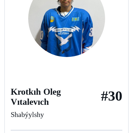
Krotkıh Oleg
#30
Vıtalevıch
Shabýylshy