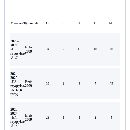
Maýsym/Týrnır
Komanda
O
Sh
А
U
AIP
2025-
2026
Ertis-
«Eñ
32
7
11
18
88
2009
myqtylar»
U-17
2024-
2025
«Eñ
Ertis-
29
1
6
7
32
myqtylar»
2009
U-16 (В
toby)
2023-
2024
Ertis-
«Eñ
28
1
1
2
4
2009
myqtylar»
U-14