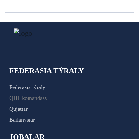
FEDERASIA TÝRALY
Federasıa týraly
QHF komandasy
Qujattar
Baılanystar
JOBALAR