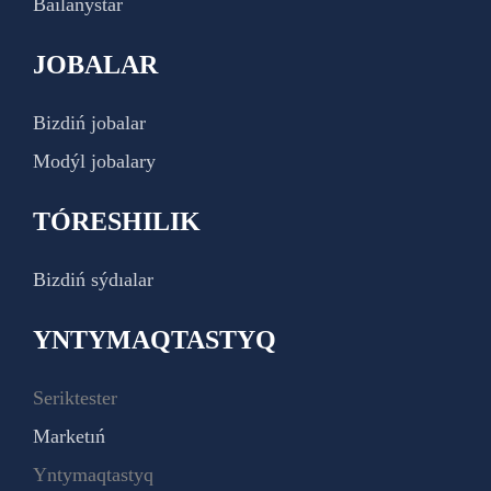
Baılanystar
JOBALAR
Bizdiń jobalar
Modýl jobalary
TÓRESHILIK
Bizdiń sýdıalar
YNTYMAQTASTYQ
Seriktester
Marketıń
Yntymaqtastyq