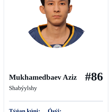
#86
Mukhamedbaev Aziz
Shabýylshy
Týǵan kúni:
Ósýi: