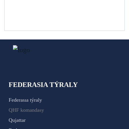
FEDERASIA TÝRALY
Federasıa týraly
QHF komandasy
Qujattar