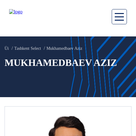
Üi
Tashkent Select
Mukhamedbaev Aziz
MUKHAMEDBAEV AZIZ