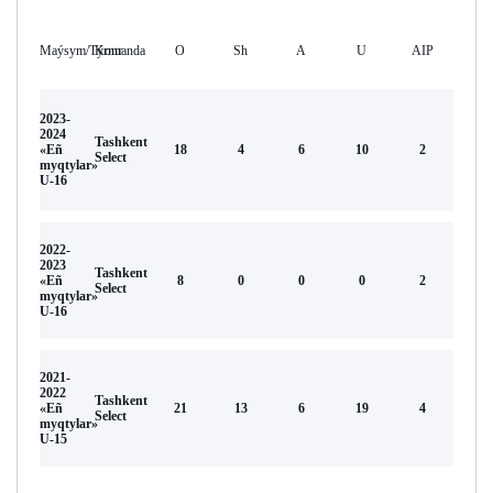
Maýsym/Týrnır
Komanda
O
Sh
А
U
AIP
2023-
2024
Tashkent
«Eñ
18
4
6
10
2
Select
myqtylar»
U-16
2022-
2023
Tashkent
«Eñ
8
0
0
0
2
Select
myqtylar»
U-16
2021-
2022
Tashkent
«Eñ
21
13
6
19
4
Select
myqtylar»
U-15