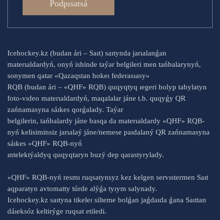
Podpısatsá
Icehockey.kz (budan ári – Saıt) saıtynda jarıalanǵan
materıaldardyń, onyń ishinde taýar belgileri men tańbalarynyń,
sonymen qatar «Qazaqstan hokeı federasıasy»
RQB (budan ári – «QHF» RQB) quqyqtyq ıegeri bolyp tabylatyn
foto-vıdeo materıaldardyń, maqalalar jáne t.b. quqyǵy QR
zańnamasyna sáıkes qorǵalady. Taýar
belgilerin, tańbalardy jáne basqa da materıaldardy «QHF» RQB-
nyń kelisiminsiz jarıalaý jáne/nemese paıdalaný QR zańnamasyna
sáıkes «QHF» RQB-nyń
ıntelektýaldyq quqyqtaryn buzý dep qarastyrylady.
«QHF» RQB-nyń resmı ruqsatynsyz kez kelgen servıstermen Saıt
aqparatyn avtomatty túrde alýǵa tyıym salynady.
Icehockey.kz saıtyna tikeleı silteme bolǵan jaǵdaıda ǵana Saıttan
dáıeksóz keltirýge ruqsat etiledi.