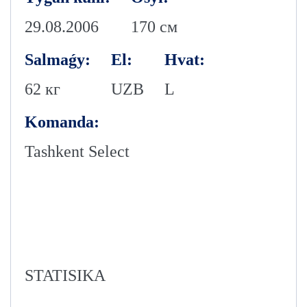
29.08.2006
170 см
Salmaǵy:
El:
Hvat:
62 кг
UZB
L
Komanda:
Tashkent Select
STATISIKA