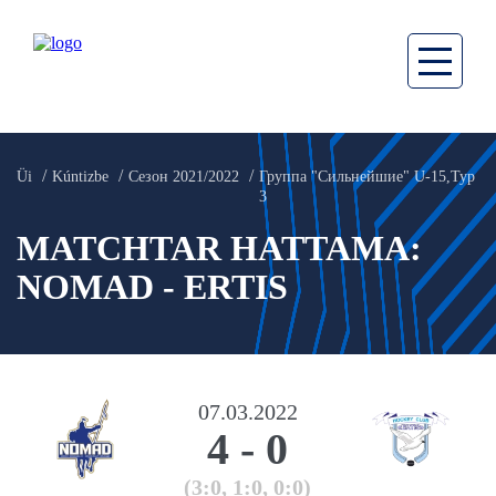
Üi
Kúntizbe
Сезон 2021/2022
Группа "Сильнейшие" U-15,Тур
3
MATCHTAR HATTAMA:
NOMAD - ERTIS
07.03.2022
4
-
0
(3:0, 1:0, 0:0)