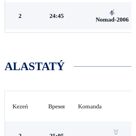
2
24:45
Nomad-2006
ALASTATÝ
Kezeń
Время
Komanda
2
25:05