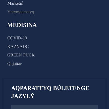
Marketıń
Yntymaqtastyq
MEDISINA
COVID-19
KAZNADC
GREEN PUCK
Qujattar
AQPARATTYQ BÚLETENGE
JAZYLÝ