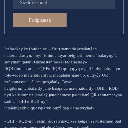
Podpısatsá
Icehockey.kz (budan ári – Saıt) saıtynda jarıalanǵan
materıaldardyń, onyń ishinde taýar belgileri men tańbalarynyń,
sonymen qatar «Qazaqstan hokeı federasıasy»
RQB (budan ári – «QHF» RQB) quqyqtyq ıegeri bolyp tabylatyn
foto-vıdeo materıaldardyń, maqalalar jáne t.b. quqyǵy QR
zańnamasyna sáıkes qorǵalady. Taýar
belgilerin, tańbalardy jáne basqa da materıaldardy «QHF» RQB-
nyń kelisiminsiz jarıalaý jáne/nemese paıdalaný QR zańnamasyna
sáıkes «QHF» RQB-nyń
ıntelektýaldyq quqyqtaryn buzý dep qarastyrylady.
«QHF» RQB-nyń resmı ruqsatynsyz kez kelgen servıstermen Saıt
aqparatyn avtomatty túrde alýǵa tyıym salynady.