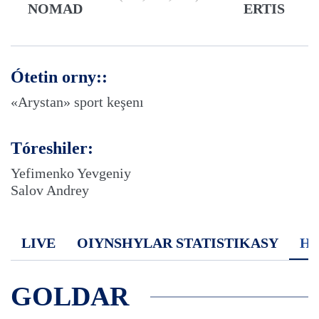
NOMAD
ERTIS
Ótetin orny::
«Arystan» sport keşenı
Tóreshiler:
Yefimenko Yevgeniy
Salov Andrey
LIVE
OIYNSHYLAR STATISTIKASY
H
GOLDAR