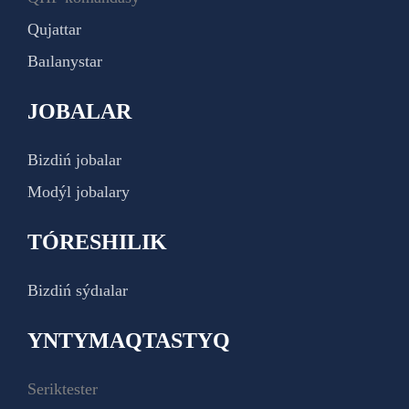
Qujattar
Baılanystar
JOBALAR
Bizdiń jobalar
Modýl jobalary
TÓRESHILIK
Bizdiń sýdıalar
YNTYMAQTASTYQ
Seriktester