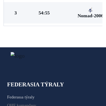
3
54:55
Nomad-2006
FEDERASIA TÝRALY
Federasıa týraly
QHF komandasy