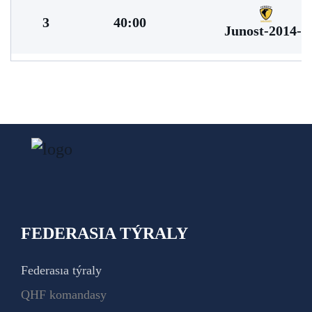
3
40:00
Junost-2014-2
FEDERASIA TÝRALY
Federasıa týraly
QHF komandasy