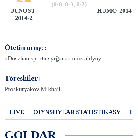
(0:0, 0:0, 0:2)
JUNOST-
HUMO-2014
2014-2
Ótetin orny::
«Doszhan sport» syrğanau mūz aidyny
Tóreshiler:
Proskuryakov Mikhail
LIVE
OIYNSHYLAR STATISTIKASY
H
GOLDAR