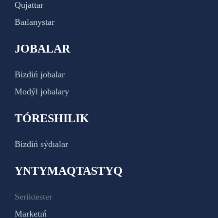
Qujattar
Baılanystar
JOBALAR
Bizdiń jobalar
Modýl jobalary
TÓRESHILIK
Bizdiń sýdıalar
YNTYMAQTASTYQ
Seriktester
Marketıń