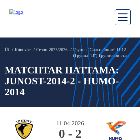
Üi
Kúntizbe
Сезон 2025/2026
Группа "Сильнейшие" U-12
(Группа "В"),Групповой этап
MATCHTAR HATTAMA:
JUNOST-2014-2 - HUMO-
2014
11.04.2026
0
-
2