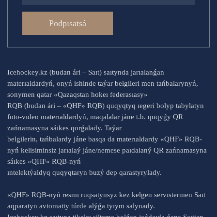
Podpısatsá
Icehockey.kz (budan ári – Saıt) saıtynda jarıalanǵan
materıaldardyń, onyń ishinde taýar belgileri men tańbalarynyń,
sonymen qatar «Qazaqstan hokeı federasıasy»
RQB (budan ári – «QHF» RQB) quqyqtyq ıegeri bolyp tabylatyn
foto-vıdeo materıaldardyń, maqalalar jáne t.b. quqyǵy QR
zańnamasyna sáıkes qorǵalady. Taýar
belgilerin, tańbalardy jáne basqa da materıaldardy «QHF» RQB-
nyń kelisiminsiz jarıalaý jáne/nemese paıdalaný QR zańnamasyna
sáıkes «QHF» RQB-nyń
ıntelektýaldyq quqyqtaryn buzý dep qarastyrylady.
«QHF» RQB-nyń resmı ruqsatynsyz kez kelgen servıstermen Saıt
aqparatyn avtomatty túrde alýǵa tyıym salynady.