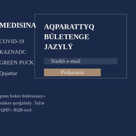
MEDISINA
AQPARATTYQ
BÚLETENGE
COVID-19
JAZYLÝ
KAZNADC
GREEN PUCK
Podpısatsá
Qujattar
aqstan hokeı federasıasy»
sáıkes qorǵalady. Taýar
es «QHF» RQB-nyń