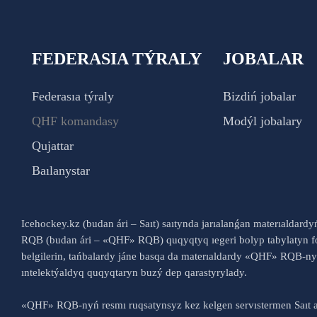
FEDERASIA TÝRALY
JOBALAR
Federasıa týraly
Bizdiń jobalar
QHF komandasy
Modýl jobalary
Qujattar
Baılanystar
Icehockey.kz (budan ári – Saıt) saıtynda jarıalanǵan materıaldard
RQB (budan ári – «QHF» RQB) quqyqtyq ıegeri bolyp tabylatyn fo
belgilerin, tańbalardy jáne basqa da materıaldardy «QHF» RQB-
ıntelektýaldyq quqyqtaryn buzý dep qarastyrylady.
«QHF» RQB-nyń resmı ruqsatynsyz kez kelgen servıstermen Saıt a