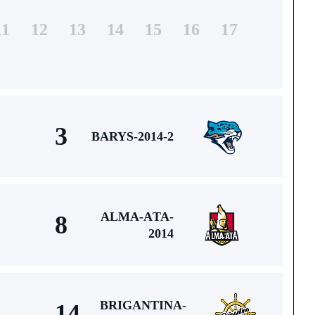
11
12
13
14
15
16
17
3
BARYS-2014-2
ALMA-АTA-
8
2014
BRIGANTINA-
14