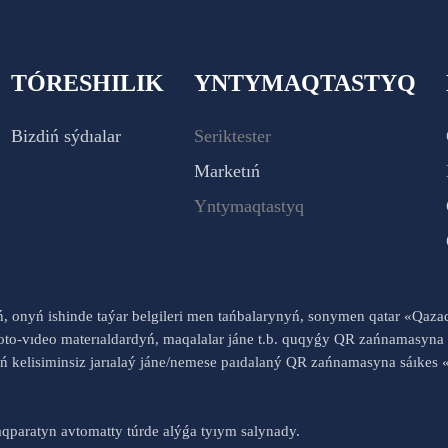
TÓRESHILIK
YNTYMAQTASTYQ
Bizdiń sýdıalar
Seriktester
Marketıń
Yntymaqtastyq
yń, onyń ishinde taýar belgileri men tańbalarynyń, sonymen qatar «Qaz
to-vıdeo materıaldardyń, maqalalar jáne t.b. quqyǵy QR zańnamasyna 
nyń kelisiminsiz jarıalaý jáne/nemese paıdalaný QR zańnamasyna sáık
qparatyn avtomatty túrde alýǵa tyıym salynady.