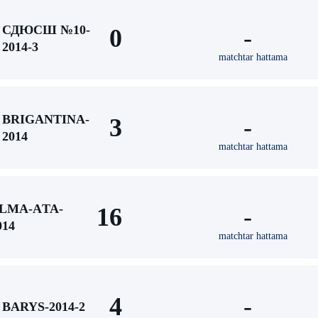
СДЮСШ №10-
0
-
2014-3
matchtar hattama
BRIGANTINA-
3
-
2014
matchtar hattama
LMA-АTA-
16
-
014
matchtar hattama
4
-
BARYS-2014-2