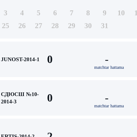
3
4
5
6
7
8
9
10
25
26
27
28
29
30
31
0
-
JUNOST-2014-1
matchtar hattama
СДЮСШ №10-
0
-
2014-3
matchtar hattama
2
-
ERTIS-2014-2