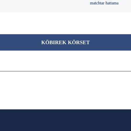
matchtar hattama
KÖBІREK KÖRSET