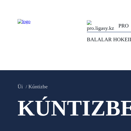
PRO
BALALAR HOKEI
Üi
Kúntizbe
KÚNTIZB