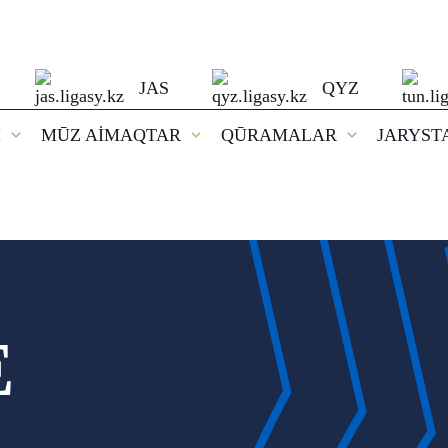
JAS
QYZ
I
MŪZ AİMAQTAR
QŪRAMALAR
JARYST
E