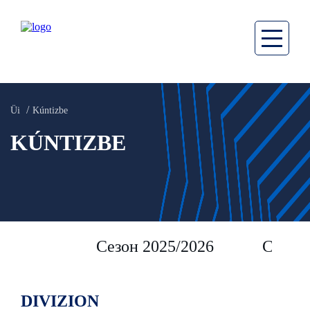
Üi
Kúntizbe
KÚNTIZBE
Сезон 2025/2026
Сезон 
DIVIZION