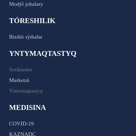
Modýl jobalary
TÓRESHILIK
Bizdiń sýdıalar
YNTYMAQTASTYQ
Seriktester
Marketıń
Yntymaqtastyq
MEDISINA
COVID-19
KAZNADC