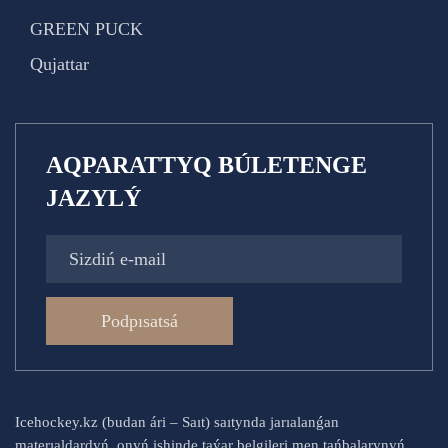
GREEN PUCK
Qujattar
AQPARATTYQ BÚLETENGE
JAZYLÝ
Podpısatsá
Icehockey.kz (budan ári – Saıt) saıtynda jarıalanǵan
materıaldardyń, onyń ishinde taýar belgileri men tańbalarynyń,