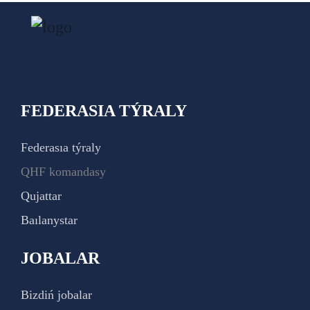
FEDERASIA TÝRALY
Federasıa týraly
QHF komandasy
Qujattar
Baılanystar
JOBALAR
Bizdiń jobalar