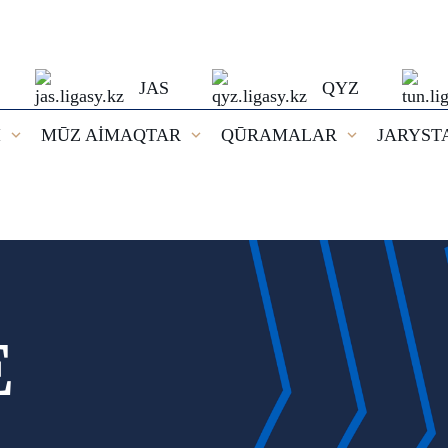
JAS
QYZ
I
MŪZ AİMAQTAR
QŪRAMALAR
JARYST
E