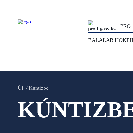
PRO
BALALAR HOKEI
Üi
Kúntizbe
KÚNTIZB