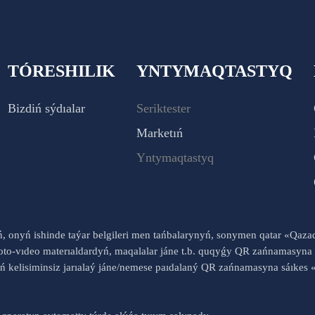
TÓRESHILIK
YNTYMAQTASTYQ
Bizdiń sýdıalar
Seriktester
Marketıń
Yntymaqtastyq
yń, onyń ishinde taýar belgileri men tańbalarynyń, sonymen qatar «Qaz
to-vıdeo materıaldardyń, maqalalar jáne t.b. quqyǵy QR zańnamasyna 
nyń kelisiminsiz jarıalaý jáne/nemese paıdalaný QR zańnamasyna sáık