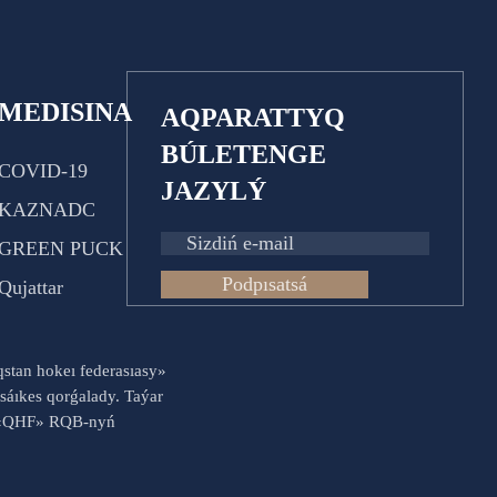
MEDISINA
AQPARATTYQ
BÚLETENGE
COVID-19
JAZYLÝ
KAZNADC
GREEN PUCK
Podpısatsá
Qujattar
aqstan hokeı federasıasy»
sáıkes qorǵalady. Taýar
es «QHF» RQB-nyń