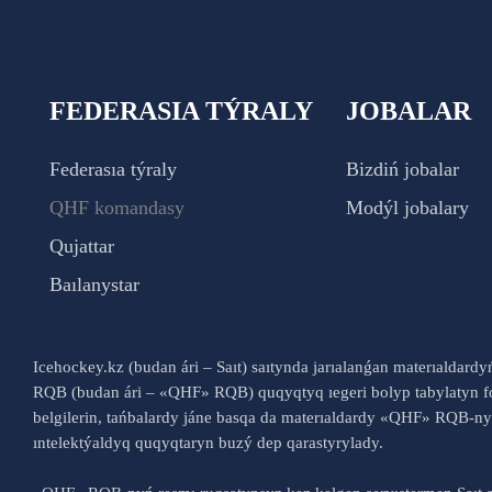
FEDERASIA TÝRALY
JOBALAR
Federasıa týraly
Bizdiń jobalar
QHF komandasy
Modýl jobalary
Qujattar
Baılanystar
Icehockey.kz (budan ári – Saıt) saıtynda jarıalanǵan materıaldard
RQB (budan ári – «QHF» RQB) quqyqtyq ıegeri bolyp tabylatyn fo
belgilerin, tańbalardy jáne basqa da materıaldardy «QHF» RQB-
ıntelektýaldyq quqyqtaryn buzý dep qarastyrylady.