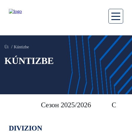
Üi
Kúntizbe
KÚNTIZBE
Сезон 2025/2026
Сезон 
DIVIZION