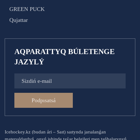
GREEN PUCK
Qujattar
AQPARATTYQ BÚLETENGE
JAZYLÝ
Podpısatsá
Icehockey.kz (budan ári – Saıt) saıtynda jarıalanǵan
materıaldardyń, onyń ishinde taýar belgileri men tańbalarynyń,