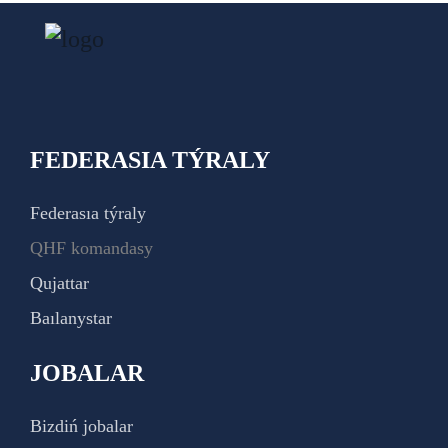
FEDERASIA TÝRALY
Federasıa týraly
QHF komandasy
Qujattar
Baılanystar
JOBALAR
Bizdiń jobalar