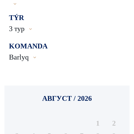
TÝR
3 тур
KOMANDA
Barlyq
АВГУСТ / 2026
1
2