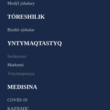
Modýl jobalary
TÓRESHILIK
Bizdiń sýdıalar
YNTYMAQTASTYQ
Seriktester
Marketıń
Yntymaqtastyq
MEDISINA
COVID-19
KAZNADC