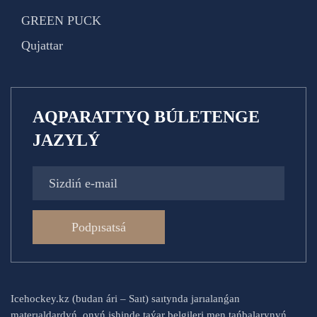
GREEN PUCK
Qujattar
AQPARATTYQ BÚLETENGE
JAZYLÝ
Podpısatsá
Icehockey.kz (budan ári – Saıt) saıtynda jarıalanǵan
materıaldardyń, onyń ishinde taýar belgileri men tańbalarynyń,