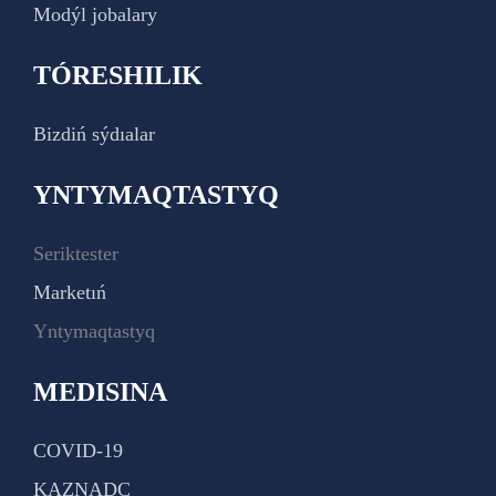
Modýl jobalary
TÓRESHILIK
Bizdiń sýdıalar
YNTYMAQTASTYQ
Seriktester
Marketıń
Yntymaqtastyq
MEDISINA
COVID-19
KAZNADC