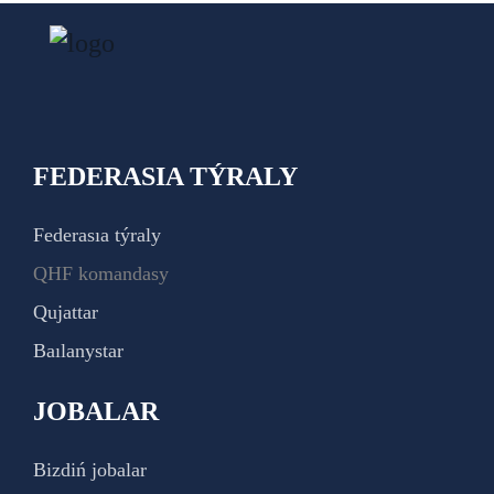
FEDERASIA TÝRALY
Federasıa týraly
QHF komandasy
Qujattar
Baılanystar
JOBALAR
Bizdiń jobalar