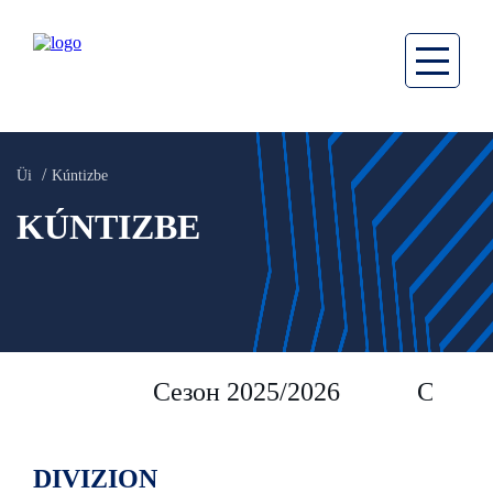
Üi
Kúntizbe
KÚNTIZBE
Сезон 2025/2026
Сезон 
DIVIZION