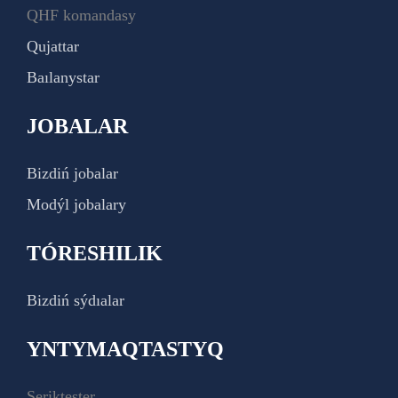
QHF komandasy
Qujattar
Baılanystar
JOBALAR
Bizdiń jobalar
Modýl jobalary
TÓRESHILIK
Bizdiń sýdıalar
YNTYMAQTASTYQ
Seriktester