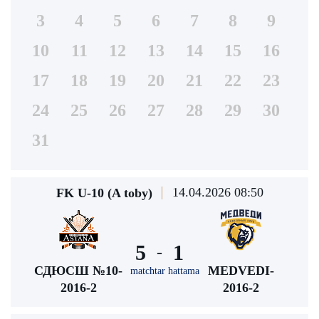
3
4
5
6
7
8
9
10
11
12
13
14
15
16
17
18
19
20
21
22
23
24
25
26
27
28
29
30
31
14.04.2026 08:50
FK U-10 (A toby)
5
1
-
СДЮСШ №10-
MEDVEDI-
matchtar hattama
2016-2
2016-2