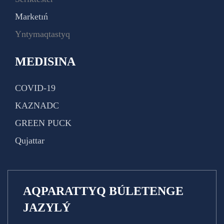
Marketıń
Yntymaqtastyq
MEDISINA
COVID-19
KAZNADC
GREEN PUCK
Qujattar
AQPARATTYQ BÚLETENGE
JAZYLÝ