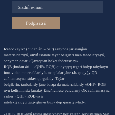
Podpısatsá
Icehockey.kz (budan ári – Saıt) saıtynda jarıalanǵan
materıaldardyń, onyń ishinde taýar belgileri men tańbalarynyń,
sonymen qatar «Qazaqstan hokeı federasıasy»
RQB (budan ári – «QHF» RQB) quqyqtyq ıegeri bolyp tabylatyn
foto-vıdeo materıaldardyń, maqalalar jáne t.b. quqyǵy QR
zańnamasyna sáıkes qorǵalady. Taýar
belgilerin, tańbalardy jáne basqa da materıaldardy «QHF» RQB-
nyń kelisiminsiz jarıalaý jáne/nemese paıdalaný QR zańnamasyna
sáıkes «QHF» RQB-nyń
ıntelektýaldyq quqyqtaryn buzý dep qarastyrylady.
«QHF» RQB-nyń resmı ruqsatynsyz kez kelgen servıstermen Saıt