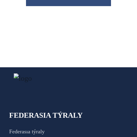
FEDERASIA TÝRALY
Federasıa týraly