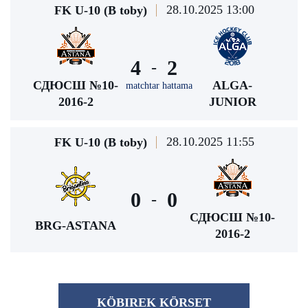
28.10.2025 13:00
FK U-10 (В toby)
4
2
-
СДЮСШ №10-
ALGA-
matchtar hattama
2016-2
JUNIOR
28.10.2025 11:55
FK U-10 (В toby)
0
0
-
СДЮСШ №10-
BRG-ASTANA
2016-2
KÖBІREK KÖRSET