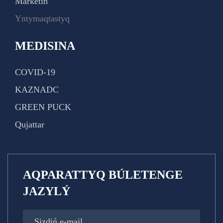
Marketıń
Yntymaqtastyq
MEDISINA
COVID-19
KAZNADC
GREEN PUCK
Qujattar
AQPARATTYQ BÚLETENGE
JAZYLÝ