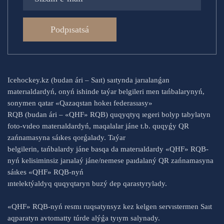
Podpısatsá
Icehockey.kz (budan ári – Saıt) saıtynda jarıalanǵan
materıaldardyń, onyń ishinde taýar belgileri men tańbalarynyń,
sonymen qatar «Qazaqstan hokeı federasıasy»
RQB (budan ári – «QHF» RQB) quqyqtyq ıegeri bolyp tabylatyn
foto-vıdeo materıaldardyń, maqalalar jáne t.b. quqyǵy QR
zańnamasyna sáıkes qorǵalady. Taýar
belgilerin, tańbalardy jáne basqa da materıaldardy «QHF» RQB-
nyń kelisiminsiz jarıalaý jáne/nemese paıdalaný QR zańnamasyna
sáıkes «QHF» RQB-nyń
ıntelektýaldyq quqyqtaryn buzý dep qarastyrylady.
«QHF» RQB-nyń resmı ruqsatynsyz kez kelgen servıstermen Saıt
aqparatyn avtomatty túrde alýǵa tyıym salynady.