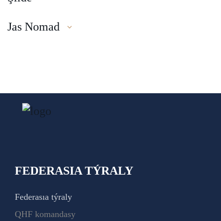
Jas Nomad
FEDERASIA TÝRALY
Federasıa týraly
QHF komandasy