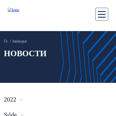
Üi
Jańalyqtar
НОВОСТИ
2022
Şılde