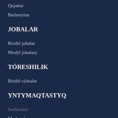
Qujattar
Baılanystar
JOBALAR
Bizdiń jobalar
Modýl jobalary
TÓRESHILIK
Bizdiń sýdıalar
YNTYMAQTASTYQ
Seriktester