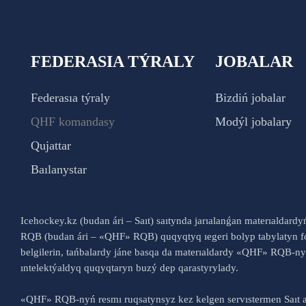
FEDERASIA TÝRALY
JOBALAR
Federasıa týraly
Bizdiń jobalar
QHF komandasy
Modýl jobalary
Qujattar
Baılanystar
Icehockey.kz (budan ári – Saıt) saıtynda jarıalanǵan materıaldard
RQB (budan ári – «QHF» RQB) quqyqtyq ıegeri bolyp tabylatyn fo
belgilerin, tańbalardy jáne basqa da materıaldardy «QHF» RQB-
ıntelektýaldyq quqyqtaryn buzý dep qarastyrylady.
«QHF» RQB-nyń resmı ruqsatynsyz kez kelgen servıstermen Saıt a