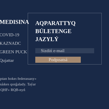
MEDISINA
AQPARATTYQ
BÚLETENGE
COVID-19
JAZYLÝ
KAZNADC
GREEN PUCK
Podpısatsá
Qujattar
aqstan hokeı federasıasy»
sáıkes qorǵalady. Taýar
es «QHF» RQB-nyń