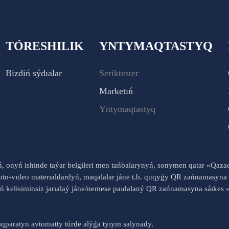
TÓRESHILIK
YNTYMAQTASTYQ
Bizdiń sýdıalar
Seriktester
Marketıń
Yntymaqtastyq
yń, onyń ishinde taýar belgileri men tańbalarynyń, sonymen qatar «Qaz
to-vıdeo materıaldardyń, maqalalar jáne t.b. quqyǵy QR zańnamasyna 
nyń kelisiminsiz jarıalaý jáne/nemese paıdalaný QR zańnamasyna sáık
qparatyn avtomatty túrde alýǵa tyıym salynady.