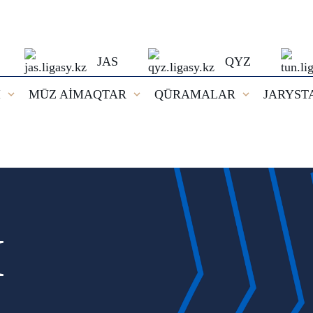
JAS
QYZ
I
MŪZ AİMAQTAR
QŪRAMALAR
JARYST
И