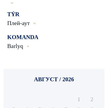
TÝR
Плей-аут
KOMANDA
Barlyq
АВГУСТ / 2026
1
2