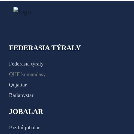
FEDERASIA TÝRALY
Federasıa týraly
QHF komandasy
Qujattar
Baılanystar
JOBALAR
Bizdiń jobalar