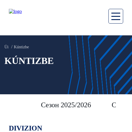
Üi
Kúntizbe
KÚNTIZBE
Сезон 2025/2026
Сезон 
DIVIZION