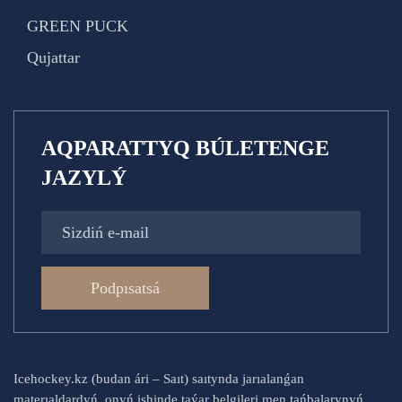
GREEN PUCK
Qujattar
AQPARATTYQ BÚLETENGE
JAZYLÝ
Podpısatsá
Icehockey.kz (budan ári – Saıt) saıtynda jarıalanǵan
materıaldardyń, onyń ishinde taýar belgileri men tańbalarynyń,