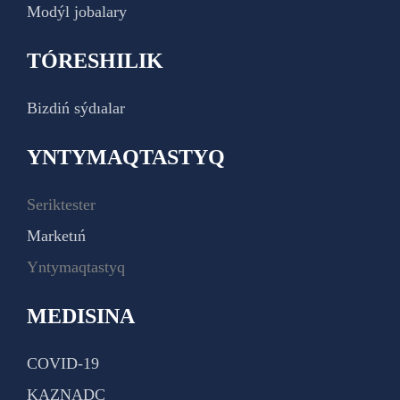
Modýl jobalary
TÓRESHILIK
Bizdiń sýdıalar
YNTYMAQTASTYQ
Seriktester
Marketıń
Yntymaqtastyq
MEDISINA
COVID-19
KAZNADC