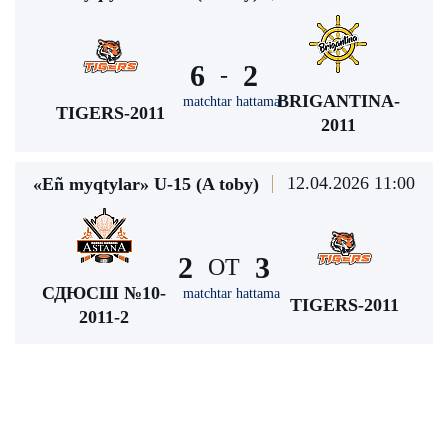
6
2
-
BRIGANTINA-
matchtar hattama
TIGERS-2011
2011
12.04.2026 11:00
«Eñ myqtylar» U-15 (A toby)
2
3
ОТ
СДЮСШ №10-
matchtar hattama
TIGERS-2011
2011-2