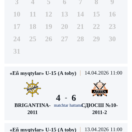
3
4
5
6
7
8
9
10
11
12
13
14
15
16
17
18
19
20
21
22
23
24
25
26
27
28
29
30
31
14.04.2026 11:00
«Eñ myqtylar» U-15 (A toby)
4
6
-
BRIGANTINA-
СДЮСШ №10-
matchtar hattama
2011
2011-2
13.04.2026 11:00
«Eñ myqtylar» U-15 (A toby)