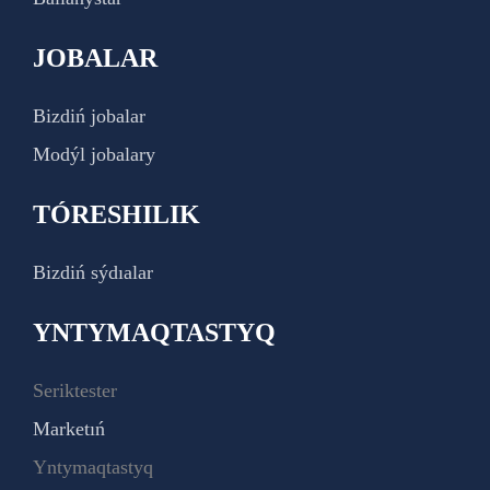
JOBALAR
Bizdiń jobalar
Modýl jobalary
TÓRESHILIK
Bizdiń sýdıalar
YNTYMAQTASTYQ
Seriktester
Marketıń
Yntymaqtastyq