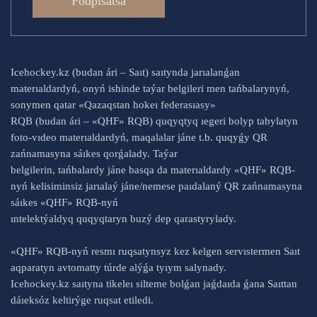
Podpısatsá
Icehockey.kz (budan ári – Saıt) saıtynda jarıalanǵan
materıaldardyń, onyń ishinde taýar belgileri men tańbalarynyń,
sonymen qatar «Qazaqstan hokeı federasıasy»
RQB (budan ári – «QHF» RQB) quqyqtyq ıegeri bolyp tabylatyn
foto-vıdeo materıaldardyń, maqalalar jáne t.b. quqyǵy QR
zańnamasyna sáıkes qorǵalady. Taýar
belgilerin, tańbalardy jáne basqa da materıaldardy «QHF» RQB-
nyń kelisiminsiz jarıalaý jáne/nemese paıdalaný QR zańnamasyna
sáıkes «QHF» RQB-nyń
ıntelektýaldyq quqyqtaryn buzý dep qarastyrylady.
«QHF» RQB-nyń resmı ruqsatynsyz kez kelgen servıstermen Saıt
aqparatyn avtomatty túrde alýǵa tyıym salynady.
Icehockey.kz saıtyna tikeleı silteme bolǵan jaǵdaıda ǵana Saıttan
dáıeksóz keltirýge ruqsat etiledi.