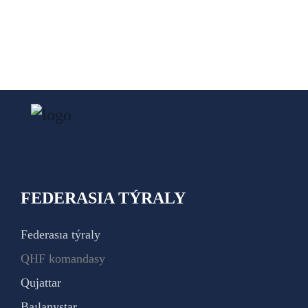
FEDERASIA TÝRALY
Federasıa týraly
QHF komandasy
Qujattar
Baılanystar