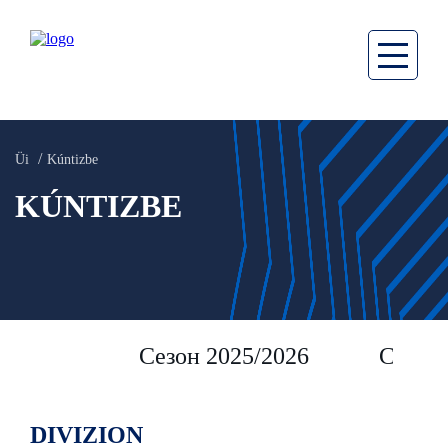
Üi
Kúntizbe
KÚNTIZBE
Сезон 2025/2026
Сезон 
DIVIZION