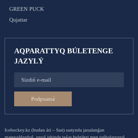
GREEN PUCK
Qujattar
AQPARATTYQ BÚLETENGE
JAZYLÝ
Podpısatsá
Icehockey.kz (budan ári – Saıt) saıtynda jarıalanǵan
materıaldardyń, onyń ishinde taýar belgileri men tańbalarynyń,