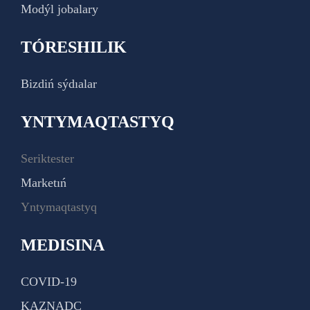
Modýl jobalary
TÓRESHILIK
Bizdiń sýdıalar
YNTYMAQTASTYQ
Seriktester
Marketıń
Yntymaqtastyq
MEDISINA
COVID-19
KAZNADC