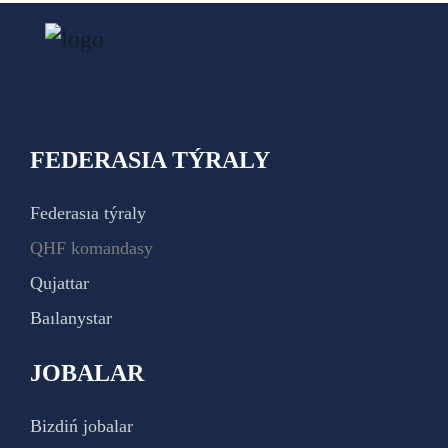
FEDERASIA TÝRALY
Federasıa týraly
QHF komandasy
Qujattar
Baılanystar
JOBALAR
Bizdiń jobalar