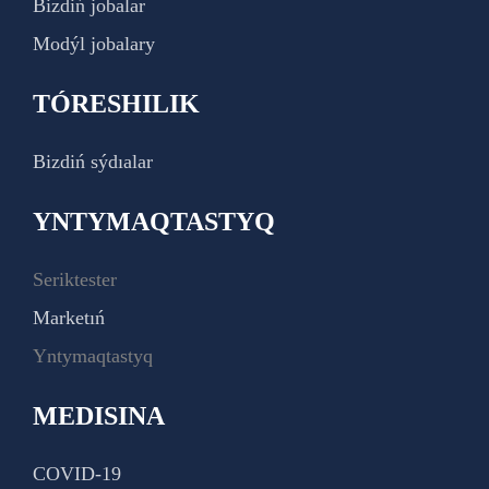
Bizdiń jobalar
Modýl jobalary
TÓRESHILIK
Bizdiń sýdıalar
YNTYMAQTASTYQ
Seriktester
Marketıń
Yntymaqtastyq
MEDISINA
COVID-19