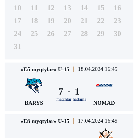
10
11
12
13
14
15
16
17
18
19
20
21
22
23
24
25
26
27
28
29
30
31
18.04.2024 16:45
«Eñ myqtylar» U-15
7
1
-
matchtar hattama
BARYS
NOMAD
17.04.2024 16:45
«Eñ myqtylar» U-15