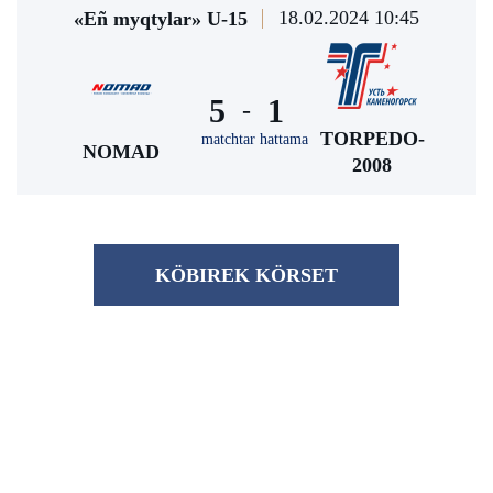
18.02.2024 10:45
«Eñ myqtylar» U-15
5
1
-
TORPEDO-
matchtar hattama
NOMAD
2008
KÖBІREK KÖRSET