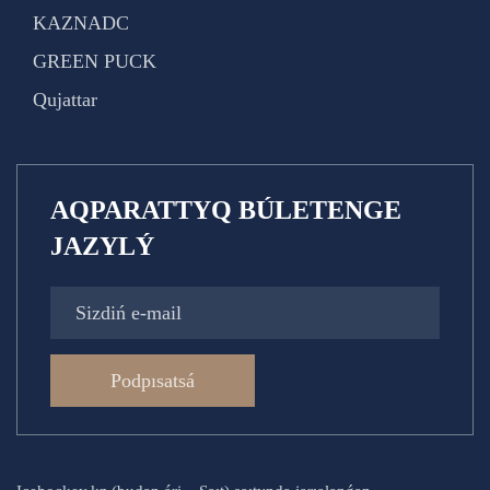
KAZNADC
GREEN PUCK
Qujattar
AQPARATTYQ BÚLETENGE
JAZYLÝ
Podpısatsá