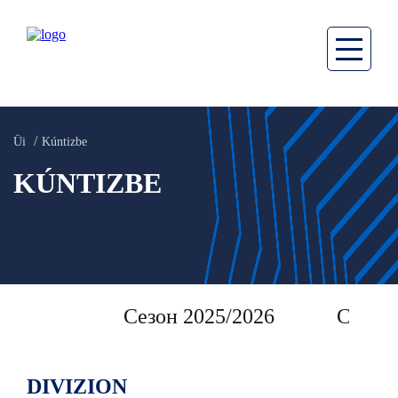
Üi
Kúntizbe
KÚNTIZBE
Сезон 2025/2026
Сезон 
DIVIZION