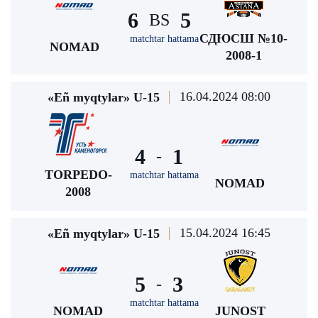
6
5
BS
СДЮСШ №10-
matchtar hattama
NOMAD
2008-1
16.04.2024 08:00
«Eñ myqtylar» U-15
4
1
-
TORPEDO-
matchtar hattama
NOMAD
2008
15.04.2024 16:45
«Eñ myqtylar» U-15
5
3
-
matchtar hattama
NOMAD
JUNOST