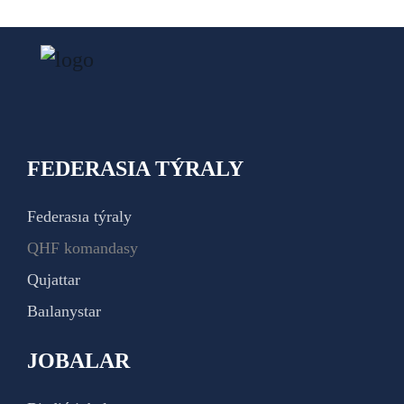
FEDERASIA TÝRALY
Federasıa týraly
QHF komandasy
Qujattar
Baılanystar
JOBALAR