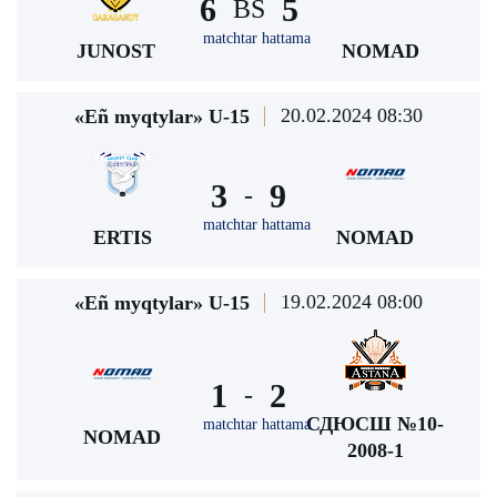
6
5
BS
matchtar hattama
JUNOST
NOMAD
20.02.2024 08:30
«Eñ myqtylar» U-15
3
9
-
matchtar hattama
ERTIS
NOMAD
19.02.2024 08:00
«Eñ myqtylar» U-15
1
2
-
СДЮСШ №10-
matchtar hattama
NOMAD
2008-1