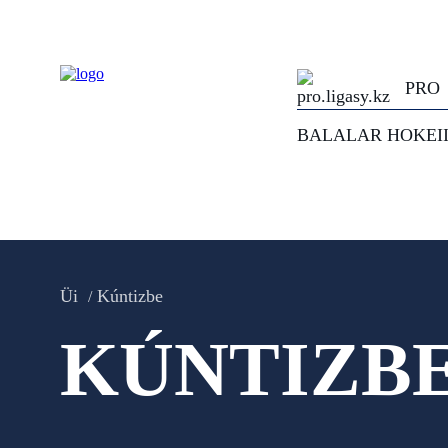
PRO
BALALAR HOKEI
Üi
Kúntizbe
KÚNTIZB