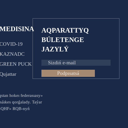
MEDISINA
AQPARATTYQ
BÚLETENGE
COVID-19
JAZYLÝ
KAZNADC
GREEN PUCK
Podpısatsá
Qujattar
aqstan hokeı federasıasy»
sáıkes qorǵalady. Taýar
es «QHF» RQB-nyń