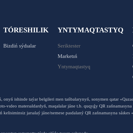
TÓRESHILIK
YNTYMAQTASTYQ
Bizdiń sýdıalar
Seriktester
Marketıń
Yntymaqtastyq
yń, onyń ishinde taýar belgileri men tańbalarynyń, sonymen qatar «Qaz
to-vıdeo materıaldardyń, maqalalar jáne t.b. quqyǵy QR zańnamasyna 
nyń kelisiminsiz jarıalaý jáne/nemese paıdalaný QR zańnamasyna sáık