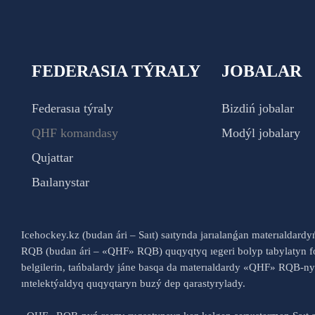
FEDERASIA TÝRALY
JOBALAR
Federasıa týraly
Bizdiń jobalar
QHF komandasy
Modýl jobalary
Qujattar
Baılanystar
Icehockey.kz (budan ári – Saıt) saıtynda jarıalanǵan materıaldard
RQB (budan ári – «QHF» RQB) quqyqtyq ıegeri bolyp tabylatyn fo
belgilerin, tańbalardy jáne basqa da materıaldardy «QHF» RQB-
ıntelektýaldyq quqyqtaryn buzý dep qarastyrylady.