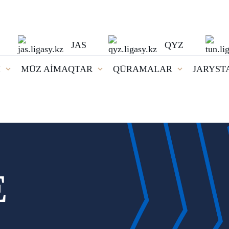
JAS
QYZ
I
MŪZ AİMAQTAR
QŪRAMALAR
JARYST
E