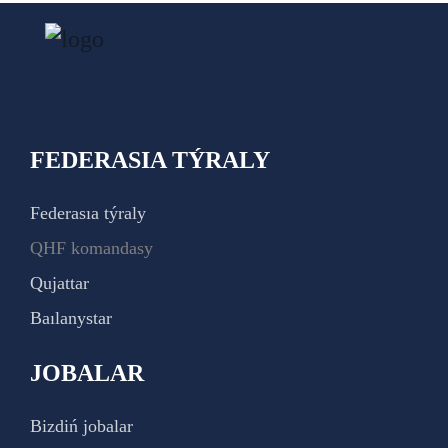
FEDERASIA TÝRALY
Federasıa týraly
QHF komandasy
Qujattar
Baılanystar
JOBALAR
Bizdiń jobalar