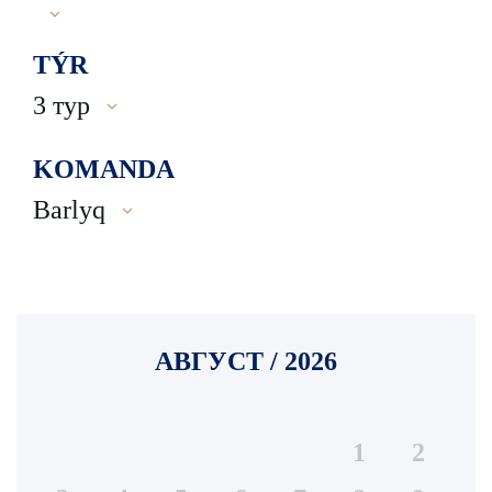
TÝR
3 тур
KOMANDA
Barlyq
АВГУСТ / 2026
1
2