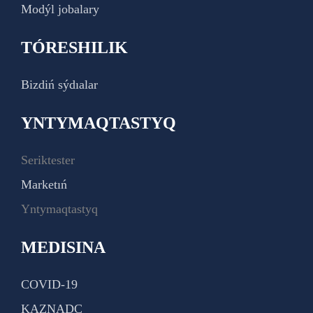
Modýl jobalary
TÓRESHILIK
Bizdiń sýdıalar
YNTYMAQTASTYQ
Seriktester
Marketıń
Yntymaqtastyq
MEDISINA
COVID-19
KAZNADC