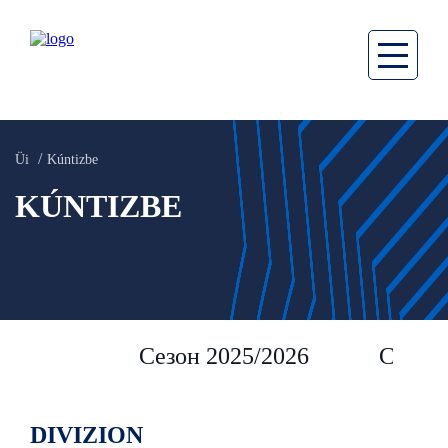
Üi
Kúntizbe
KÚNTIZBE
Сезон 2025/2026
Сезон 
DIVIZION