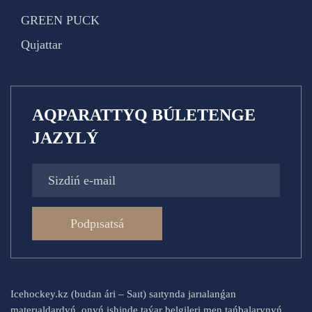
GREEN PUCK
Qujattar
AQPARATTYQ BÚLETENGE
JAZYLÝ
Podpısatsá
Icehockey.kz (budan ári – Saıt) saıtynda jarıalanǵan
materıaldardyń, onyń ishinde taýar belgileri men tańbalarynyń,