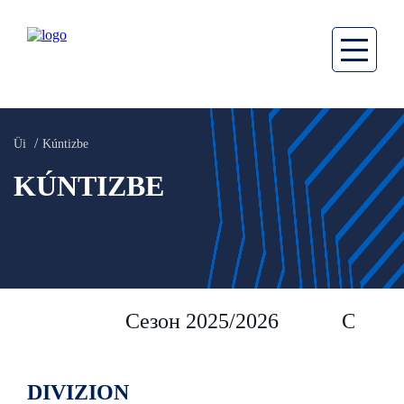
Üi
Kúntizbe
KÚNTIZBE
Сезон 2025/2026
Сезон 
DIVIZION