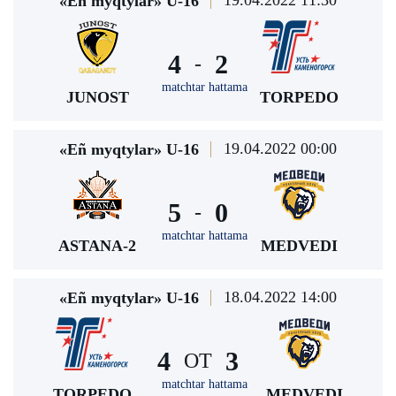
19.04.2022 11:30
«Eñ myqtylar» U-16
4
2
-
matchtar hattama
JUNOST
TORPEDO
19.04.2022 00:00
«Eñ myqtylar» U-16
5
0
-
matchtar hattama
ASTANA-2
MEDVEDI
18.04.2022 14:00
«Eñ myqtylar» U-16
4
3
ОТ
matchtar hattama
TORPEDO
MEDVEDI