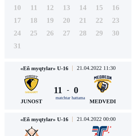
10
11
12
13
14
15
16
17
18
19
20
21
22
23
24
25
26
27
28
29
30
31
21.04.2022 11:30
«Eñ myqtylar» U-16
11
0
-
matchtar hattama
JUNOST
MEDVEDI
21.04.2022 00:00
«Eñ myqtylar» U-16