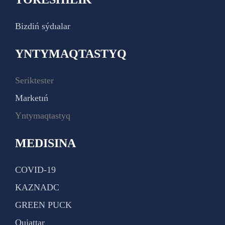
Bizdiń sýdıalar
YNTYMAQTASTYQ
Seriktester
Marketıń
Yntymaqtastyq
MEDISINA
COVID-19
KAZNADC
GREEN PUCK
Qujattar