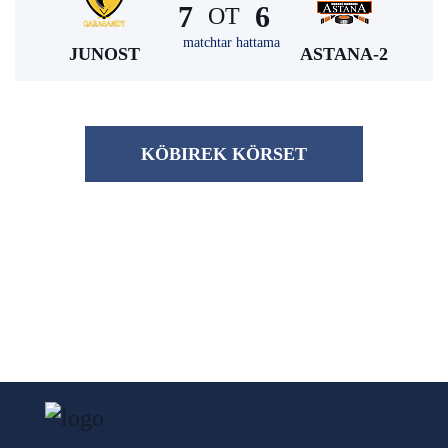
7
6
ОТ
matchtar hattama
JUNOST
ASTANA-2
KÖBІREK KÖRSET