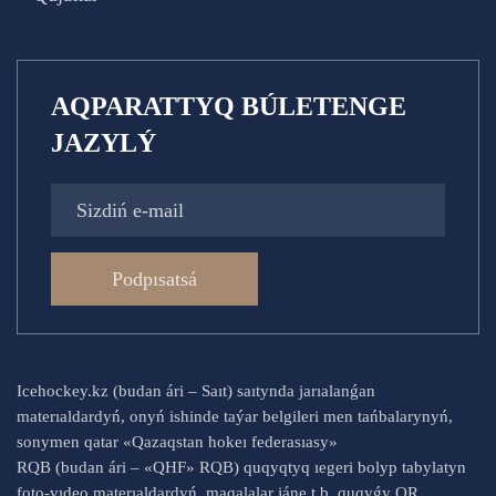
AQPARATTYQ BÚLETENGE
JAZYLÝ
Podpısatsá
Icehockey.kz (budan ári – Saıt) saıtynda jarıalanǵan
materıaldardyń, onyń ishinde taýar belgileri men tańbalarynyń,
sonymen qatar «Qazaqstan hokeı federasıasy»
RQB (budan ári – «QHF» RQB) quqyqtyq ıegeri bolyp tabylatyn
foto-vıdeo materıaldardyń, maqalalar jáne t.b. quqyǵy QR