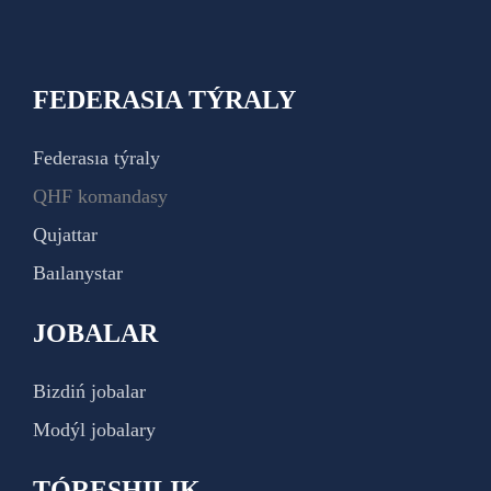
FEDERASIA TÝRALY
Federasıa týraly
QHF komandasy
Qujattar
Baılanystar
JOBALAR
Bizdiń jobalar
Modýl jobalary
TÓRESHILIK