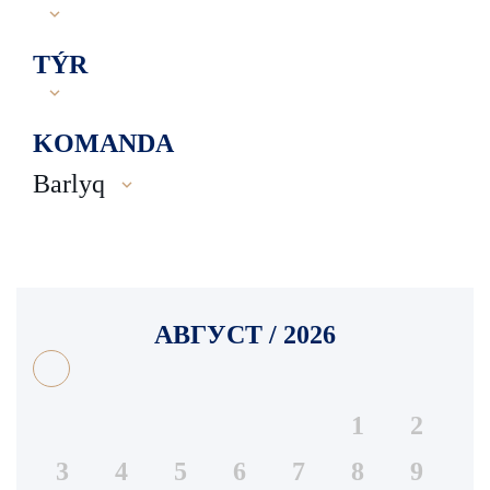
TÝR
KOMANDA
Barlyq
АВГУСТ / 2026
1
2
3
4
5
6
7
8
9