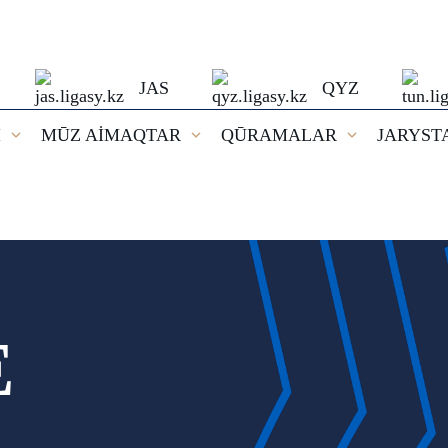
JAS
QYZ
I
MŪZ AİMAQTAR
QŪRAMALAR
JARYST
E