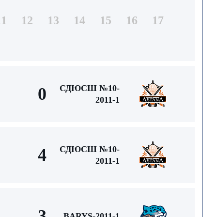
11
12
13
14
15
16
17
СДЮСШ №10-
0
2011-1
СДЮСШ №10-
4
2011-1
3
BARYS-2011-1