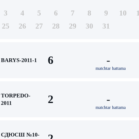
3
4
5
6
7
8
9
10
25
26
27
28
29
30
31
6
-
BARYS-2011-1
matchtar hattama
TORPEDO-
2
-
2011
matchtar hattama
СДЮСШ №10-
2
-