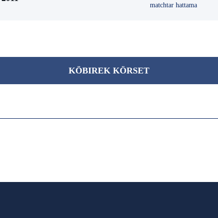
matchtar hattama
KÖBІREK KÖRSET