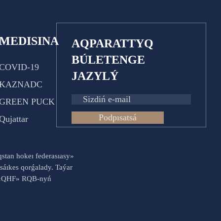
MEDISINA
AQPARATTYQ
BÚLETENGE
COVID-19
JAZYLÝ
KAZNADC
GREEN PUCK
Podpısatsá
Qujattar
aqstan hokeı federasıasy»
sáıkes qorǵalady. Taýar
es «QHF» RQB-nyń