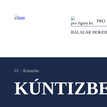
PRO
BALALAR HOKEI
Üi
Kúntizbe
KÚNTIZB