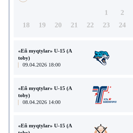
1
2
18
19
20
21
22
23
24
«Eñ myqtylar» U-15 (A
toby)
09.04.2026 18:00
«Eñ myqtylar» U-15 (A
toby)
08.04.2026 14:00
«Eñ myqtylar» U-15 (A
toby)