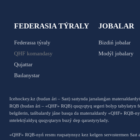
FEDERASIA TÝRALY
JOBALAR
Federasıa týraly
Bizdiń jobalar
QHF komandasy
Modýl jobalary
Qujattar
Baılanystar
Icehockey.kz (budan ári – Saıt) saıtynda jarıalanǵan materıaldard
RQB (budan ári – «QHF» RQB) quqyqtyq ıegeri bolyp tabylatyn fo
belgilerin, tańbalardy jáne basqa da materıaldardy «QHF» RQB-
ıntelektýaldyq quqyqtaryn buzý dep qarastyrylady.
«QHF» RQB-nyń resmı ruqsatynsyz kez kelgen servıstermen Saıt a