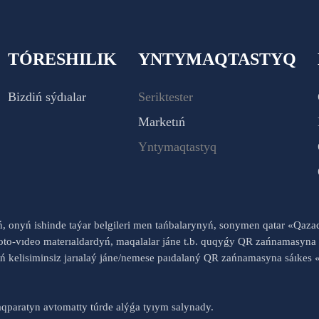
TÓRESHILIK
YNTYMAQTASTYQ
Bizdiń sýdıalar
Seriktester
Marketıń
Yntymaqtastyq
yń, onyń ishinde taýar belgileri men tańbalarynyń, sonymen qatar «Qaz
to-vıdeo materıaldardyń, maqalalar jáne t.b. quqyǵy QR zańnamasyna 
nyń kelisiminsiz jarıalaý jáne/nemese paıdalaný QR zańnamasyna sáık
qparatyn avtomatty túrde alýǵa tyıym salynady.