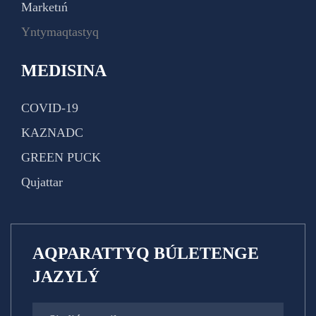
Marketıń
Yntymaqtastyq
MEDISINA
COVID-19
KAZNADC
GREEN PUCK
Qujattar
AQPARATTYQ BÚLETENGE
JAZYLÝ