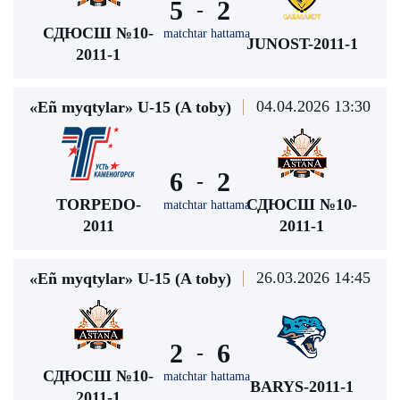
5
2
-
СДЮСШ №10-
matchtar hattama
JUNOST-2011-1
2011-1
04.04.2026 13:30
«Eñ myqtylar» U-15 (A toby)
6
2
-
TORPEDO-
СДЮСШ №10-
matchtar hattama
2011
2011-1
26.03.2026 14:45
«Eñ myqtylar» U-15 (A toby)
2
6
-
СДЮСШ №10-
matchtar hattama
BARYS-2011-1
2011-1