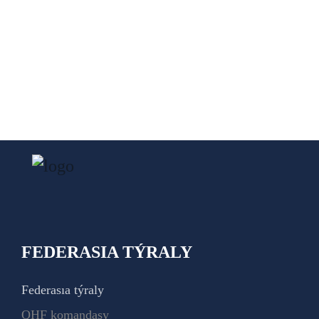
FEDERASIA TÝRALY
Federasıa týraly
QHF komandasy