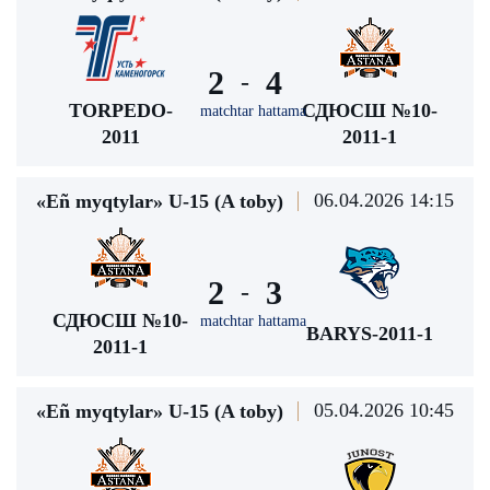
2
4
-
TORPEDO-
СДЮСШ №10-
matchtar hattama
2011
2011-1
06.04.2026 14:15
«Eñ myqtylar» U-15 (A toby)
2
3
-
СДЮСШ №10-
matchtar hattama
BARYS-2011-1
2011-1
05.04.2026 10:45
«Eñ myqtylar» U-15 (A toby)