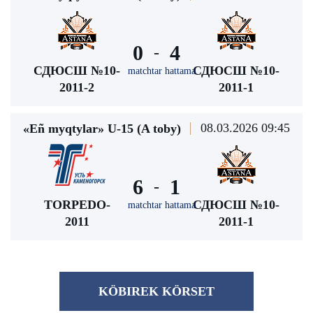
0
4
-
СДЮСШ №10-
СДЮСШ №10-
matchtar hattama
2011-2
2011-1
08.03.2026 09:45
«Eñ myqtylar» U-15 (A toby)
6
1
-
TORPEDO-
СДЮСШ №10-
matchtar hattama
2011
2011-1
KÖBІREK KÖRSET