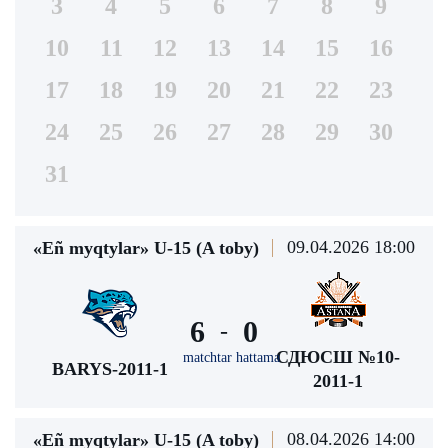
3
4
5
6
7
8
9
10
11
12
13
14
15
16
17
18
19
20
21
22
23
24
25
26
27
28
29
30
31
09.04.2026 18:00
«Eñ myqtylar» U-15 (A toby)
6
0
-
СДЮСШ №10-
matchtar hattama
BARYS-2011-1
2011-1
08.04.2026 14:00
«Eñ myqtylar» U-15 (A toby)