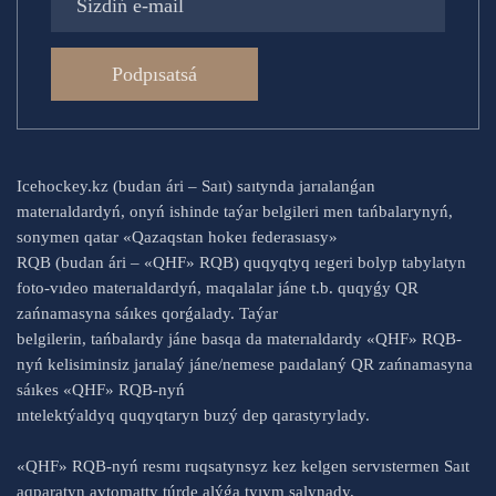
Podpısatsá
Icehockey.kz (budan ári – Saıt) saıtynda jarıalanǵan
materıaldardyń, onyń ishinde taýar belgileri men tańbalarynyń,
sonymen qatar «Qazaqstan hokeı federasıasy»
RQB (budan ári – «QHF» RQB) quqyqtyq ıegeri bolyp tabylatyn
foto-vıdeo materıaldardyń, maqalalar jáne t.b. quqyǵy QR
zańnamasyna sáıkes qorǵalady. Taýar
belgilerin, tańbalardy jáne basqa da materıaldardy «QHF» RQB-
nyń kelisiminsiz jarıalaý jáne/nemese paıdalaný QR zańnamasyna
sáıkes «QHF» RQB-nyń
ıntelektýaldyq quqyqtaryn buzý dep qarastyrylady.
«QHF» RQB-nyń resmı ruqsatynsyz kez kelgen servıstermen Saıt
aqparatyn avtomatty túrde alýǵa tyıym salynady.