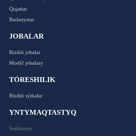
Qujattar
Baılanystar
JOBALAR
Bizdiń jobalar
Modýl jobalary
TÓRESHILIK
Bizdiń sýdıalar
YNTYMAQTASTYQ
Seriktester