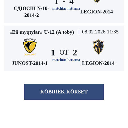
1
4
-
СДЮСШ №10-
matchtar hattama
LEGION-2014
2014-2
08.02.2026 11:35
«Eñ myqtylar» U-12 (A toby)
1
2
ОТ
matchtar hattama
JUNOST-2014-1
LEGION-2014
KÖBІREK KÖRSET