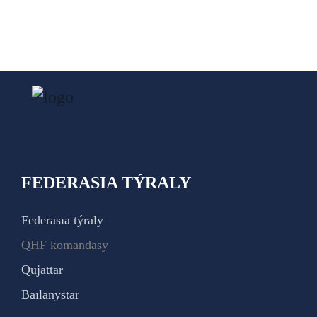
FEDERASIA TÝRALY
Federasıa týraly
QHF komandasy
Qujattar
Baılanystar