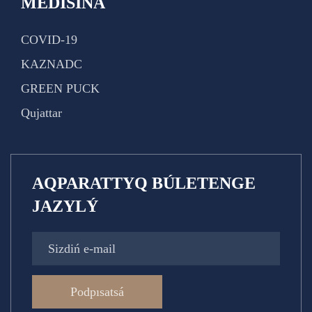
MEDISINA
COVID-19
KAZNADC
GREEN PUCK
Qujattar
AQPARATTYQ BÚLETENGE
JAZYLÝ
Podpısatsá