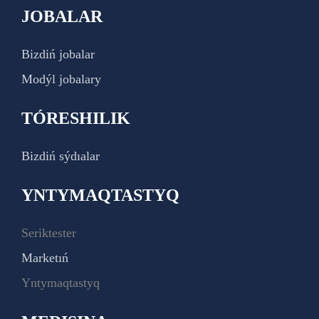
JOBALAR
Bizdiń jobalar
Modýl jobalary
TÓRESHILIK
Bizdiń sýdıalar
YNTYMAQTASTYQ
Seriktester
Marketıń
Yntymaqtastyq