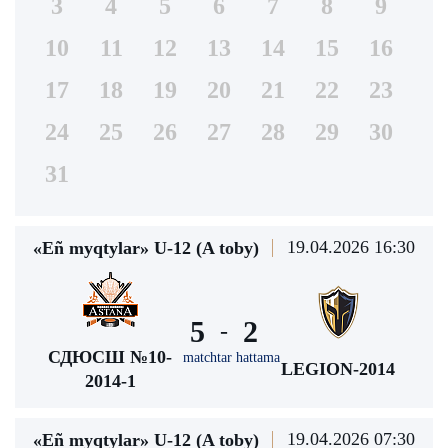
3
4
5
6
7
8
9
10
11
12
13
14
15
16
17
18
19
20
21
22
23
24
25
26
27
28
29
30
31
19.04.2026 16:30
«Eñ myqtylar» U-12 (A toby)
5
2
-
СДЮСШ №10-
matchtar hattama
LEGION-2014
2014-1
19.04.2026 07:30
«Eñ myqtylar» U-12 (A toby)